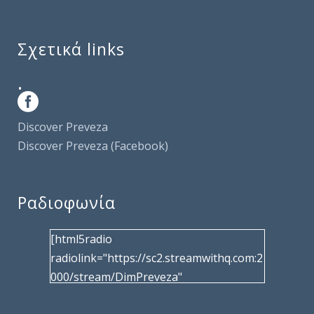
Σχετικά links
.
Discover Preveza
Discover Preveza (Facebook)
Ραδιοφωνία
[html5radio
radiolink="https://sc2.streamwithq.com:2
000/stream/DimPreveza"
radiotype="shoutcast2" bcolor="40566d"