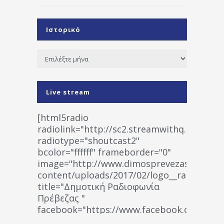
Ιστορικό
Ιστορικό
Live stream
[html5radio
radiolink="http://sc2.streamwithq.com:802
radiotype="shoutcast2"
bcolor="ffffff" frameborder="0"
image="http://www.dimosprevezas.gr/wp-
content/uploads/2017/02/logo__radiofonias
title="Δημοτική Ραδιοφωνία
Πρέβεζας "
facebook="https://www.facebook.co
%CE%A1%CE%B1%CE%B4%CE%B9%CE%BF%