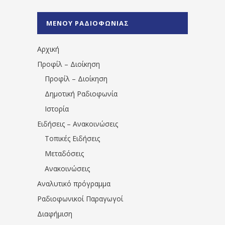
%CE%A1%CE%B1%CE%B4%CE%B9%CE%BF%
%CE%A0%CF%81%CE%AD%CE%B2%CE%B5%
ΜΕΝΟΥ ΡΑΔΙΟΦΩΝΙΑΣ
1531194763766854/" artist="" ]
Αρχική
Προφίλ – Διοίκηση
Προφίλ – Διοίκηση
Δημοτική Ραδιοφωνία
Ιστορία
Ειδήσεις – Ανακοινώσεις
Τοπικές Ειδήσεις
Μεταδόσεις
Ανακοινώσεις
Αναλυτικό πρόγραμμα
Ραδιοφωνικοί Παραγωγοί
Διαφήμιση