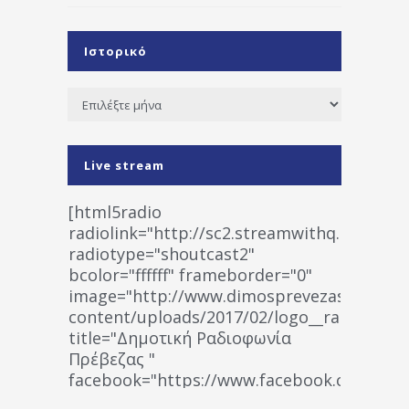
Ιστορικό
Ιστορικό
Live stream
[html5radio
radiolink="http://sc2.streamwithq.com:802
radiotype="shoutcast2"
bcolor="ffffff" frameborder="0"
image="http://www.dimosprevezas.gr/wp-
content/uploads/2017/02/logo__radiofonias
title="Δημοτική Ραδιοφωνία
Πρέβεζας "
facebook="https://www.facebook.co
%CE%A1%CE%B1%CE%B4%CE%B9%CE%BF%