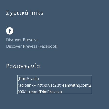
Σχετικά links
.
Discover Preveza
Discover Preveza (Facebook)
Ραδιοφωνία
[html5radio
radiolink="https://sc2.streamwithq.com:2
000/stream/DimPreveza"
radiotype="shoutcast2" bcolor="40566d"
frameborder="0" image="/wp-