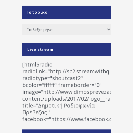
Ιστορικό
Ιστορικό
Live stream
[html5radio
radiolink="http://sc2.streamwithq.com:802
radiotype="shoutcast2"
bcolor="ffffff" frameborder="0"
image="http://www.dimosprevezas.gr/wp-
content/uploads/2017/02/logo__radiofonias
title="Δημοτική Ραδιοφωνία
Πρέβεζας "
facebook="https://www.facebook.co
%CE%A1%CE%B1%CE%B4%CE%B9%CE%BF%
%CE%A0%CF%81%CE%AD%CE%B2%CE%B5%