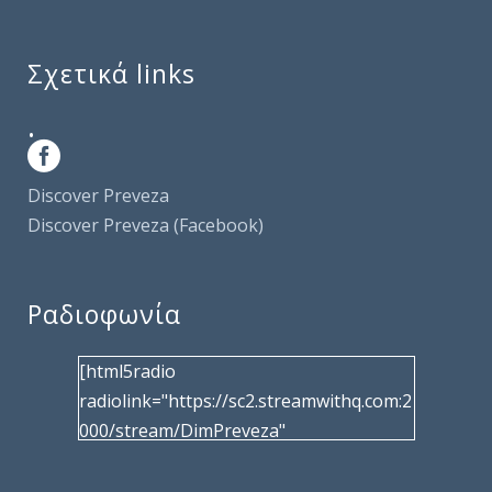
Σχετικά links
.
Discover Preveza
Discover Preveza (Facebook)
Ραδιοφωνία
[html5radio
radiolink="https://sc2.streamwithq.com:2
000/stream/DimPreveza"
radiotype="shoutcast2" bcolor="40566d"
frameborder="0" image="/wp-