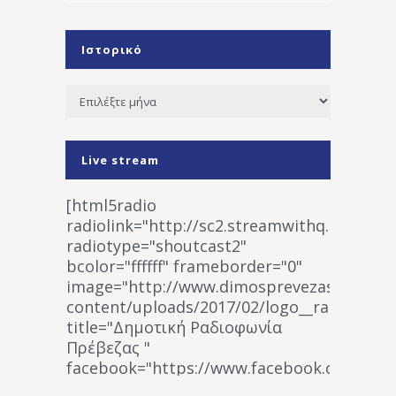
Ιστορικό
Ιστορικό
Live stream
[html5radio
radiolink="http://sc2.streamwithq.com:802
radiotype="shoutcast2"
bcolor="ffffff" frameborder="0"
image="http://www.dimosprevezas.gr/wp-
content/uploads/2017/02/logo__radiofonias
title="Δημοτική Ραδιοφωνία
Πρέβεζας "
facebook="https://www.facebook.co
%CE%A1%CE%B1%CE%B4%CE%B9%CE%BF%