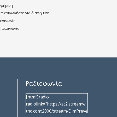
αφήμιση
Επικοινωνήστε για διαφήμιση
ικοινωνία
Επικοινωνία
Ραδιοφωνία
[html5radio
radiolink="https://sc2.streamwi
thq.com:2000/stream/DimPreve