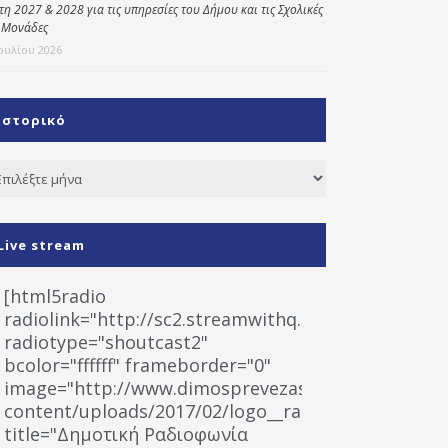
έτη 2027 & 2028 για τις υπηρεσίες του Δήμου και τις Σχολικές
 Μονάδες
Ιουλίου 2026
Ιστορικό
τορικό
Live stream
[html5radio
radiolink="http://sc2.streamwithq.com:8028/stream
radiotype="shoutcast2"
bcolor="ffffff" frameborder="0"
image="http://www.dimosprevezas.gr/wp-
content/uploads/2017/02/logo__radiofonias.jpg"
title="Δημοτική Ραδιοφωνία