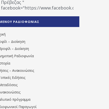
Πρέβεζας "
facebook="https://www.facebook.com/%CE%9
%CE%A1%CE%B1%CE%B4%CE%B9%CE%BF%CF%86
%CE%A0%CF%81%CE%AD%CE%B2%CE%B5%CE%B6%
ΜΕΝΟΥ ΡΑΔΙΟΦΩΝΙΑΣ
1531194763766854/" artist="" ]
χική
οφίλ – Διοίκηση
Προφίλ – Διοίκηση
Δημοτική Ραδιοφωνία
Ιστορία
δήσεις – Ανακοινώσεις
Τοπικές Ειδήσεις
Μεταδόσεις
Ανακοινώσεις
αλυτικό πρόγραμμα
διοφωνικοί Παραγωγοί