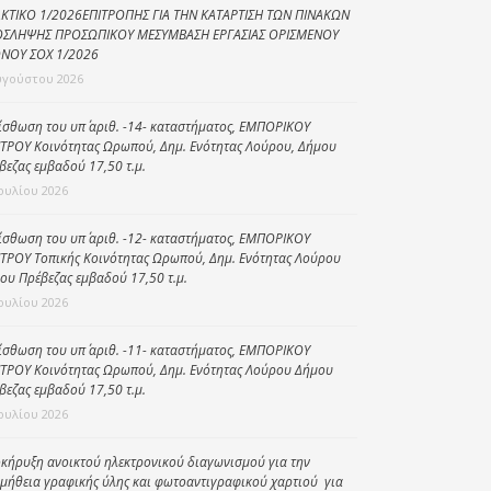
ΚΤΙΚΟ 1/2026ΕΠΙΤΡΟΠΗΣ ΓΙΑ ΤΗΝ ΚΑΤΑΡΤΙΣΗ ΤΩΝ ΠΙΝΑΚΩΝ
Κοινωνικό
ΣΛΗΨΗΣ ΠΡΟΣΩΠΙΚΟΥ ΜΕΣΥΜΒΑΣΗ ΕΡΓΑΣΙΑΣ ΟΡΙΣΜΕΝΟΥ
παντοπωλείο
ΝΟΥ ΣΟΧ 1/2026
υγούστου 2026
Kοινωνικό
φαρμακείο
ίσθωση του υπ΄ αριθ. -14- καταστήματος, ΕΜΠΟΡΙΚΟΥ
ΤΡΟΥ Κοινότητας Ωρωπού, Δημ. Ενότητας Λούρου, Δήμου
Πρόγραμμα
βεζας εμβαδού 17,50 τ.μ.
“Βοήθεια στο σπίτι”
Ιουλίου 2026
Κέντρο Ημερήσιας
Φροντίδας
ίσθωση του υπ΄ αριθ. -12- καταστήματος, ΕΜΠΟΡΙΚΟΥ
Ηλικιωμένων
ΤΡΟΥ Τοπικής Κοινότητας Ωρωπού, Δημ. Ενότητας Λούρου
ου Πρέβεζας εμβαδού 17,50 τ.μ.
(Κ.Η.Φ.Η.) Πρέβεζας
Ιουλίου 2026
ίσθωση του υπ΄ αριθ. -11- καταστήματος, ΕΜΠΟΡΙΚΟΥ
ΤΡΟΥ Κοινότητας Ωρωπού, Δημ. Ενότητας Λούρου Δήμου
βεζας εμβαδού 17,50 τ.μ.
Ιουλίου 2026
κήρυξη ανοικτού ηλεκτρονικού διαγωνισμού για την
μήθεια γραφικής ύλης και φωτοαντιγραφικού χαρτιού για