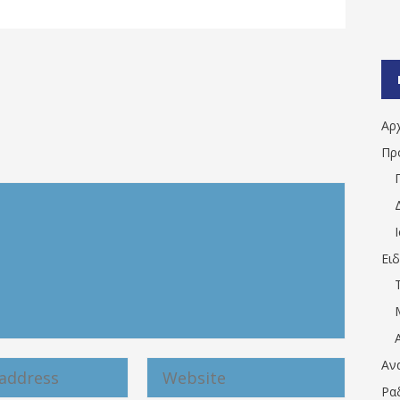
Αρ
Πρ
Ει
Αν
Ρα