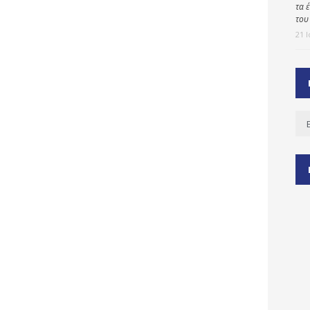
τα 
του
21 
ύ
ζας
ίου
Ισ