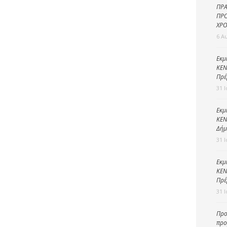
Καθαριότητα και
ΠΡΑ
περιβάλλον
ΠΡΟ
ΧΡΟ
Δημοτική
6 Α
αστυνομία
Γραφείο εσόδων
Εκμ
ΚΕΝ
Παιδικοί σταθμοί
Πρέ
31 
Πολιτική
προστασία
Εκμ
ΚΕΝ
Δήμ
31 
Εκμ
ΚΕΝ
Πρέ
31 
Προ
προ