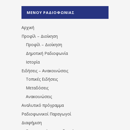
%CE%A1%CE%B1%CE%B4%CE%B9%CE%BF%
%CE%A0%CF%81%CE%AD%CE%B2%CE%B5%
ΜΕΝΟΥ ΡΑΔΙΟΦΩΝΙΑΣ
1531194763766854/" artist="" ]
Αρχική
Προφίλ – Διοίκηση
Προφίλ – Διοίκηση
Δημοτική Ραδιοφωνία
Ιστορία
Ειδήσεις – Ανακοινώσεις
Τοπικές Ειδήσεις
Μεταδόσεις
Ανακοινώσεις
Αναλυτικό πρόγραμμα
Ραδιοφωνικοί Παραγωγοί
Διαφήμιση