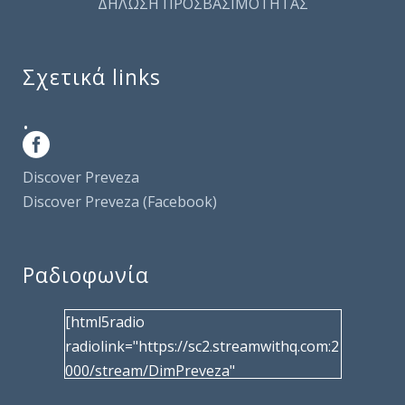
ΔΗΛΩΣΗ ΠΡΟΣΒΑΣΙΜΟΤΗΤΑΣ
Σχετικά links
.
Discover Preveza
Discover Preveza (Facebook)
Ραδιοφωνία
[html5radio
radiolink="https://sc2.streamwithq.com:2
000/stream/DimPreveza"
radiotype="shoutcast2" bcolor="40566d"