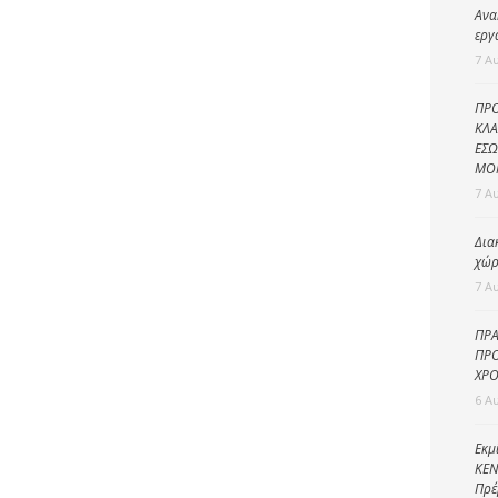
Καθαριότητα και
Ανα
περιβάλλον
εργ
7 Α
Δημοτική
αστυνομία
ΠΡΟ
Γραφείο εσόδων
ΚΛΑ
ΕΣΩ
Παιδικοί σταθμοί
ΜΟ
7 Α
Πολιτική
προστασία
Δια
χώρ
7 Α
ΠΡΑ
ΠΡΟ
ΧΡΟ
6 Α
Εκμ
ΚΕΝ
Πρέ