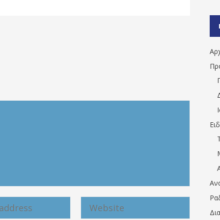
Αρ
Πρ
Ει
Αν
Ρα
Δι