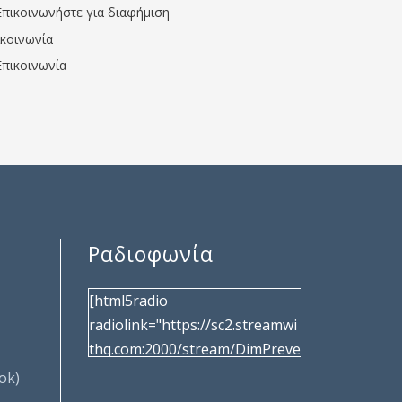
Επικοινωνήστε για διαφήμιση
ικοινωνία
Επικοινωνία
Ραδιοφωνία
[html5radio
radiolink="https://sc2.streamwi
thq.com:2000/stream/DimPreve
za" radiotype="shoutcast2"
ok)
bcolor="40566d"