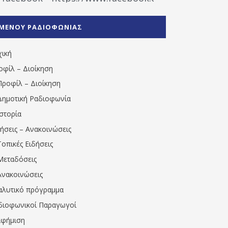
%CE%A1%CE%B1%CE%B4%CE%B9%CE%BF%CF%86
%CE%A0%CF%81%CE%AD%CE%B2%CE%B5%CE%B6%
ΜΕΝΟΥ ΡΑΔΙΟΦΩΝΙΑΣ
1531194763766854/" artist="" ]
χική
οφίλ – Διοίκηση
Προφίλ – Διοίκηση
Δημοτική Ραδιοφωνία
Ιστορία
δήσεις – Ανακοινώσεις
Τοπικές Ειδήσεις
Μεταδόσεις
Ανακοινώσεις
αλυτικό πρόγραμμα
διοφωνικοί Παραγωγοί
αφήμιση