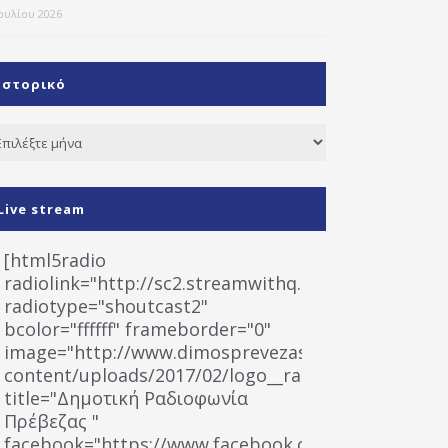
Ιουλίου 2026
Ιστορικό
τορικό
Live stream
[html5radio
radiolink="http://sc2.streamwithq.com:8028/stream
radiotype="shoutcast2"
bcolor="ffffff" frameborder="0"
image="http://www.dimosprevezas.gr/wp-
content/uploads/2017/02/logo__radiofonias.jpg"
title="Δημοτική Ραδιοφωνία
Πρέβεζας "
facebook="https://www.facebook.com/%CE%9