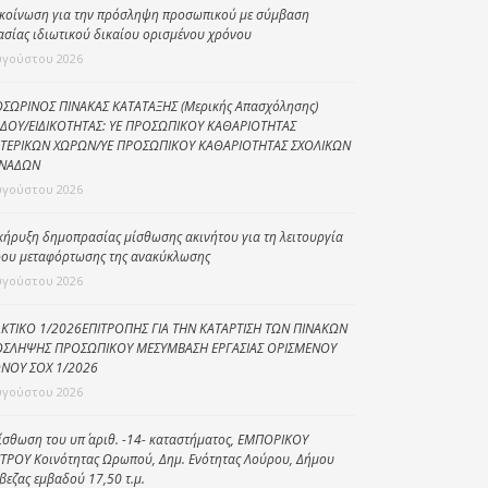
κοίνωση για την πρόσληψη προσωπικού με σύμβαση
Κοινωνικό
ασίας ιδιωτικού δικαίου ορισμένου χρόνου
παντοπωλείο
υγούστου 2026
Kοινωνικό
ΣΩΡΙΝΟΣ ΠΙΝΑΚΑΣ ΚΑΤΑΤΑΞΗΣ (Μερικής Απασχόλησης)
φαρμακείο
ΔΟΥ/ΕΙΔΙΚΟΤΗΤΑΣ: ΥΕ ΠΡΟΣΩΠΙΚΟΥ ΚΑΘΑΡΙΟΤΗΤΑΣ
ΤΕΡΙΚΩΝ ΧΩΡΩΝ/ΥΕ ΠΡΟΣΩΠΙΚΟΥ ΚΑΘΑΡΙΟΤΗΤΑΣ ΣΧΟΛΙΚΩΝ
Πρόγραμμα
ΝΑΔΩΝ
“Βοήθεια στο σπίτι”
υγούστου 2026
Κέντρο Ημερήσιας
Φροντίδας
κήρυξη δημοπρασίας μίσθωσης ακινήτου για τη λειτουργία
Ηλικιωμένων
ου μεταφόρτωσης της ανακύκλωσης
(Κ.Η.Φ.Η.) Πρέβεζας
υγούστου 2026
ΚΤΙΚΟ 1/2026ΕΠΙΤΡΟΠΗΣ ΓΙΑ ΤΗΝ ΚΑΤΑΡΤΙΣΗ ΤΩΝ ΠΙΝΑΚΩΝ
ΣΛΗΨΗΣ ΠΡΟΣΩΠΙΚΟΥ ΜΕΣΥΜΒΑΣΗ ΕΡΓΑΣΙΑΣ ΟΡΙΣΜΕΝΟΥ
ΝΟΥ ΣΟΧ 1/2026
υγούστου 2026
ίσθωση του υπ΄ αριθ. -14- καταστήματος, ΕΜΠΟΡΙΚΟΥ
ΤΡΟΥ Κοινότητας Ωρωπού, Δημ. Ενότητας Λούρου, Δήμου
βεζας εμβαδού 17,50 τ.μ.