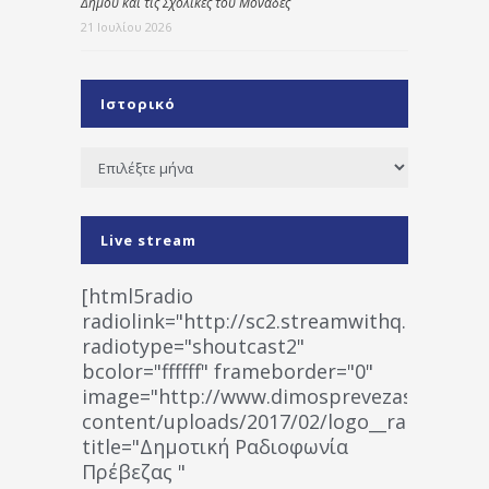
Δήμου και τις Σχολικές του Μονάδες
21 Ιουλίου 2026
Ιστορικό
Ιστορικό
Live stream
[html5radio
radiolink="http://sc2.streamwithq.com:802
radiotype="shoutcast2"
bcolor="ffffff" frameborder="0"
image="http://www.dimosprevezas.gr/wp-
content/uploads/2017/02/logo__radiofonias
title="Δημοτική Ραδιοφωνία
Πρέβεζας "