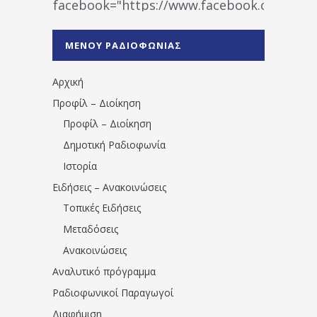
facebook="https://www.facebook.co
%CE%A1%CE%B1%CE%B4%CE%B9%CE%BF%
%CE%A0%CF%81%CE%AD%CE%B2%CE%B5%
ΜΕΝΟΥ ΡΑΔΙΟΦΩΝΙΑΣ
1531194763766854/" artist="" ]
Αρχική
Προφίλ – Διοίκηση
Προφίλ – Διοίκηση
Δημοτική Ραδιοφωνία
Ιστορία
Ειδήσεις – Ανακοινώσεις
Τοπικές Ειδήσεις
Μεταδόσεις
Ανακοινώσεις
Αναλυτικό πρόγραμμα
Ραδιοφωνικοί Παραγωγοί
Διαφήμιση