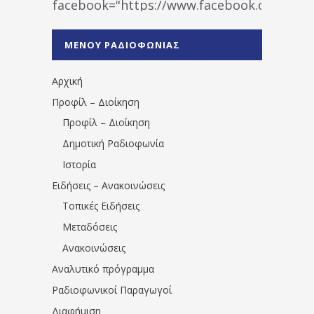
facebook="https://www.facebook.co
%CE%A1%CE%B1%CE%B4%CE%B9%CE%BF%
%CE%A0%CF%81%CE%AD%CE%B2%CE%B5%
ΜΕΝΟΥ ΡΑΔΙΟΦΩΝΙΑΣ
1531194763766854/" artist="" ]
Αρχική
Προφίλ – Διοίκηση
Προφίλ – Διοίκηση
Δημοτική Ραδιοφωνία
Ιστορία
Ειδήσεις – Ανακοινώσεις
Τοπικές Ειδήσεις
Μεταδόσεις
Ανακοινώσεις
Αναλυτικό πρόγραμμα
Ραδιοφωνικοί Παραγωγοί
Διαφήμιση