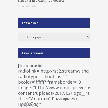
Δήμου και τις Σχολικές του Μονάδες
21 Ιουλίου 2026
Ιστορικό
Ιστορικό
Live stream
[html5radio
radiolink="http://sc2.streamwithq.com:802
radiotype="shoutcast2"
bcolor="ffffff" frameborder="0"
image="http://www.dimosprevezas.gr/wp-
content/uploads/2017/02/logo__radiofonias
title="Δημοτική Ραδιοφωνία
Πρέβεζας "