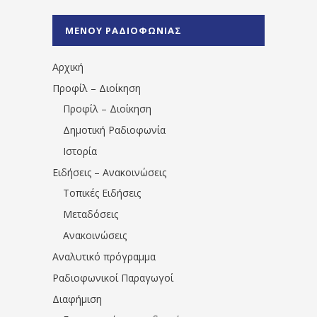
%CE%A1%CE%B1%CE%B4%CE%B9%CE%BF%
%CE%A0%CF%81%CE%AD%CE%B2%CE%B5%
ΜΕΝΟΥ ΡΑΔΙΟΦΩΝΙΑΣ
1531194763766854/" artist="" ]
Αρχική
Προφίλ – Διοίκηση
Προφίλ – Διοίκηση
Δημοτική Ραδιοφωνία
Ιστορία
Ειδήσεις – Ανακοινώσεις
Τοπικές Ειδήσεις
Μεταδόσεις
Ανακοινώσεις
Αναλυτικό πρόγραμμα
Ραδιοφωνικοί Παραγωγοί
Διαφήμιση