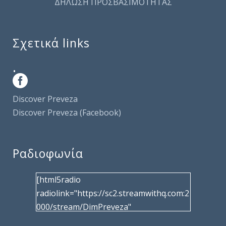
ΔΗΛΩΣΗ ΠΡΟΣΒΑΣΙΜΟΤΗΤΑΣ
Σχετικά links
.
Discover Preveza
Discover Preveza (Facebook)
Ραδιοφωνία
[html5radio
radiolink="https://sc2.streamwithq.com:2
000/stream/DimPreveza"
radiotype="shoutcast2" bcolor="40566d"