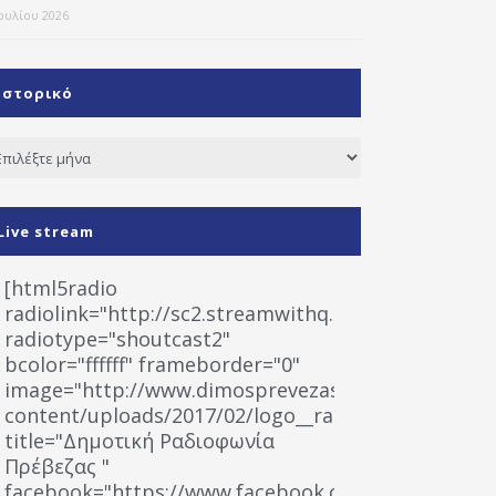
Ιουλίου 2026
Ιστορικό
τορικό
Live stream
[html5radio
radiolink="http://sc2.streamwithq.com:8028/stream
radiotype="shoutcast2"
bcolor="ffffff" frameborder="0"
image="http://www.dimosprevezas.gr/wp-
content/uploads/2017/02/logo__radiofonias.jpg"
title="Δημοτική Ραδιοφωνία
Πρέβεζας "
facebook="https://www.facebook.com/%CE%9