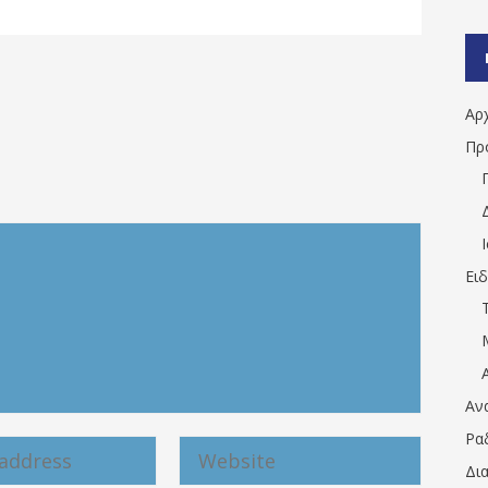
Αρ
Πρ
Ει
Αν
Ρα
Δι