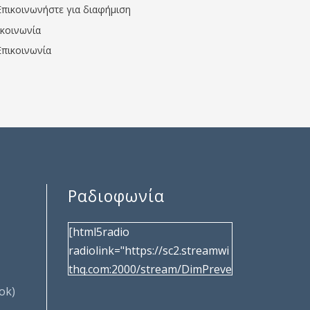
Επικοινωνήστε για διαφήμιση
ικοινωνία
Επικοινωνία
Ραδιοφωνία
[html5radio
radiolink="https://sc2.streamwi
thq.com:2000/stream/DimPreve
za" radiotype="shoutcast2"
ok)
bcolor="40566d"