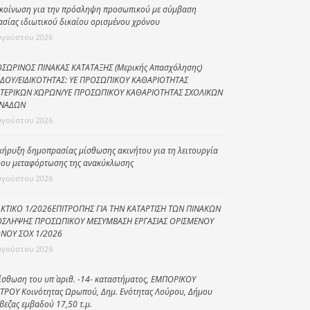
κοίνωση για την πρόσληψη προσωπικού με σύμβαση
Κοινωνικό
ασίας ιδιωτικού δικαίου ορισμένου χρόνου
παντοπωλείο
υγούστου 2026
Kοινωνικό
ΣΩΡΙΝΟΣ ΠΙΝΑΚΑΣ ΚΑΤΑΤΑΞΗΣ (Μερικής Απασχόλησης)
φαρμακείο
ΔΟΥ/ΕΙΔΙΚΟΤΗΤΑΣ: ΥΕ ΠΡΟΣΩΠΙΚΟΥ ΚΑΘΑΡΙΟΤΗΤΑΣ
ΤΕΡΙΚΩΝ ΧΩΡΩΝ/ΥΕ ΠΡΟΣΩΠΙΚΟΥ ΚΑΘΑΡΙΟΤΗΤΑΣ ΣΧΟΛΙΚΩΝ
Πρόγραμμα
ΝΑΔΩΝ
“Βοήθεια στο σπίτι”
υγούστου 2026
Κέντρο Ημερήσιας
Φροντίδας
κήρυξη δημοπρασίας μίσθωσης ακινήτου για τη λειτουργία
Ηλικιωμένων
ου μεταφόρτωσης της ανακύκλωσης
(Κ.Η.Φ.Η.) Πρέβεζας
υγούστου 2026
ΚΤΙΚΟ 1/2026ΕΠΙΤΡΟΠΗΣ ΓΙΑ ΤΗΝ ΚΑΤΑΡΤΙΣΗ ΤΩΝ ΠΙΝΑΚΩΝ
ΣΛΗΨΗΣ ΠΡΟΣΩΠΙΚΟΥ ΜΕΣΥΜΒΑΣΗ ΕΡΓΑΣΙΑΣ ΟΡΙΣΜΕΝΟΥ
ΝΟΥ ΣΟΧ 1/2026
υγούστου 2026
ίσθωση του υπ΄ αριθ. -14- καταστήματος, ΕΜΠΟΡΙΚΟΥ
ΤΡΟΥ Κοινότητας Ωρωπού, Δημ. Ενότητας Λούρου, Δήμου
βεζας εμβαδού 17,50 τ.μ.