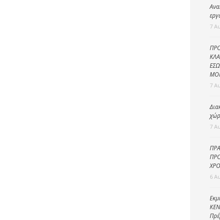
Καθαριότητα και
Ανα
περιβάλλον
εργ
7 Α
Δημοτική
αστυνομία
ΠΡΟ
Γραφείο εσόδων
ΚΛΑ
ΕΣΩ
Παιδικοί σταθμοί
ΜΟ
7 Α
Πολιτική
προστασία
Δια
χώρ
7 Α
ΠΡΑ
ΠΡΟ
ΧΡΟ
6 Α
Εκμ
ΚΕΝ
Πρέ