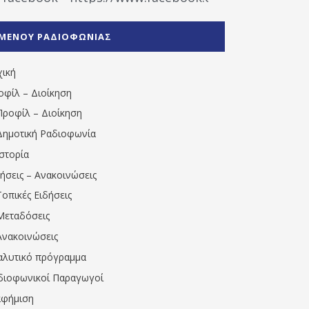
%CE%A1%CE%B1%CE%B4%CE%B9%CE%BF%CF%86
%CE%A0%CF%81%CE%AD%CE%B2%CE%B5%CE%B6%
ΜΕΝΟΥ ΡΑΔΙΟΦΩΝΙΑΣ
1531194763766854/" artist="" ]
χική
οφίλ – Διοίκηση
Προφίλ – Διοίκηση
Δημοτική Ραδιοφωνία
Ιστορία
δήσεις – Ανακοινώσεις
Τοπικές Ειδήσεις
Μεταδόσεις
Ανακοινώσεις
αλυτικό πρόγραμμα
διοφωνικοί Παραγωγοί
αφήμιση