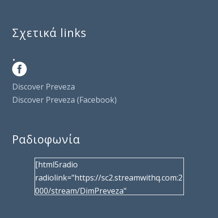
Σχετικά links
.
Discover Preveza
Discover Preveza (Facebook)
Ραδιοφωνία
[html5radio
radiolink="https://sc2.streamwithq.com:2
000/stream/DimPreveza"
radiotype="shoutcast2" bcolor="40566d"
frameborder="0" image="/wp-