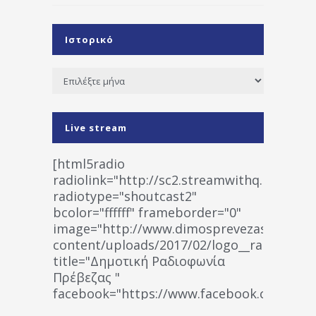
Ιστορικό
Ιστορικό
Live stream
[html5radio
radiolink="http://sc2.streamwithq.com:802
radiotype="shoutcast2"
bcolor="ffffff" frameborder="0"
image="http://www.dimosprevezas.gr/wp-
content/uploads/2017/02/logo__radiofonias
title="Δημοτική Ραδιοφωνία
Πρέβεζας "
facebook="https://www.facebook.co
%CE%A1%CE%B1%CE%B4%CE%B9%CE%BF%