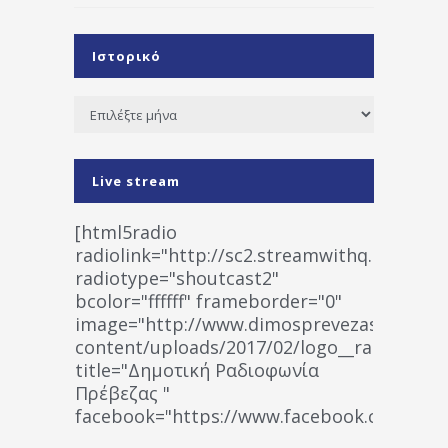
Ιστορικό
Ιστορικό
Live stream
[html5radio
radiolink="http://sc2.streamwithq.com:802
radiotype="shoutcast2"
bcolor="ffffff" frameborder="0"
image="http://www.dimosprevezas.gr/wp-
content/uploads/2017/02/logo__radiofonias
title="Δημοτική Ραδιοφωνία
Πρέβεζας "
facebook="https://www.facebook.co
%CE%A1%CE%B1%CE%B4%CE%B9%CE%BF%