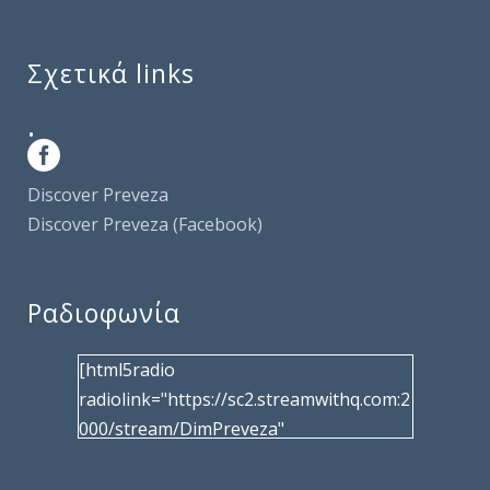
Σχετικά links
.
Discover Preveza
Discover Preveza (Facebook)
Ραδιοφωνία
[html5radio
radiolink="https://sc2.streamwithq.com:2
000/stream/DimPreveza"
radiotype="shoutcast2" bcolor="40566d"
frameborder="0" image="/wp-