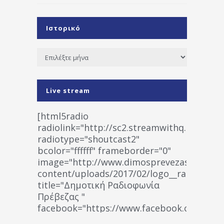
Ιστορικό
Ιστορικό
Live stream
[html5radio
radiolink="http://sc2.streamwithq.com:802
radiotype="shoutcast2"
bcolor="ffffff" frameborder="0"
image="http://www.dimosprevezas.gr/wp-
content/uploads/2017/02/logo__radiofonias
title="Δημοτική Ραδιοφωνία
Πρέβεζας "
facebook="https://www.facebook.co
%CE%A1%CE%B1%CE%B4%CE%B9%CE%BF%