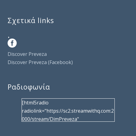
Σχετικά links
.
Discover Preveza
Discover Preveza (Facebook)
Ραδιοφωνία
[html5radio
radiolink="https://sc2.streamwithq.com:2
000/stream/DimPreveza"
radiotype="shoutcast2" bcolor="40566d"
frameborder="0" image="/wp-