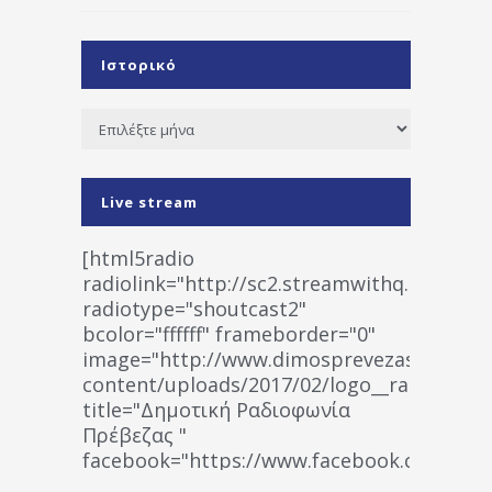
Ιστορικό
Ιστορικό
Live stream
[html5radio
radiolink="http://sc2.streamwithq.com:802
radiotype="shoutcast2"
bcolor="ffffff" frameborder="0"
image="http://www.dimosprevezas.gr/wp-
content/uploads/2017/02/logo__radiofonias
title="Δημοτική Ραδιοφωνία
Πρέβεζας "
facebook="https://www.facebook.co
%CE%A1%CE%B1%CE%B4%CE%B9%CE%BF%