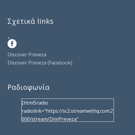
Σχετικά links
.
Discover Preveza
Discover Preveza (Facebook)
Ραδιοφωνία
[html5radio
radiolink="https://sc2.streamwithq.com:2
000/stream/DimPreveza"
radiotype="shoutcast2" bcolor="40566d"