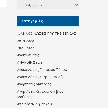
Ιστορικό
Κοινωνικό
παντοπωλείο
Kοινωνικό
Kατηγορίες
φαρμακείο
Πρόγραμμα
1. ΑΝΑΚΟΙΝΩΣΕΙΣ ΠΡΩΤΗΣ ΣΕΛΙΔΑΣ
“Βοήθεια στο σπίτι”
2014-2020
Κέντρο Ημερήσιας
2021-2027
Φροντίδας
Ανακοινώσεις
Ηλικιωμένων
(Κ.Η.Φ.Η.) Πρέβεζας
ΑΝΑΚΟΙΝΩΣΕΙΣ
Ανακοινώσεις Γραφείου Τύπου
Ανακοινώσεις Υπηρεσιών Δήμου
Αναρτήσεις Διάφορες
Αναρτήσεις Κέντρου δια βίου
Μάθησης
Αποφάσεις Δημάρχου