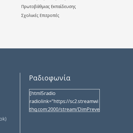
Πρωτοβάθμιας Εκπαίδευσης
Σχολικές Επιτροπές
Ραδιοφωνία
[html5radio
radiolink="https://sc2.streamwi
thq.com:2000/stream/DimPreve
za" radiotype="shoutcast2"
ok)
bcolor="40566d"