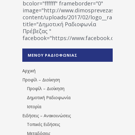
bcolor="ffffff" frameborder="0"
image="http://www.dimosprevezas.gr/wp-
content/uploads/2017/02/logo__radiofonias
title="Δημοτική Ραδιοφωνία
Πρέβεζας "
facebook="https://www.facebook.co
%CE%A1%CE%B1%CE%B4%CE%B9%CE%BF%
%CE%A0%CF%81%CE%AD%CE%B2%CE%B5%
ΜΕΝΟΥ ΡΑΔΙΟΦΩΝΙΑΣ
1531194763766854/" artist="" ]
Αρχική
Προφίλ – Διοίκηση
Προφίλ – Διοίκηση
Δημοτική Ραδιοφωνία
Ιστορία
Ειδήσεις – Ανακοινώσεις
Τοπικές Ειδήσεις
Μεταδόσεις