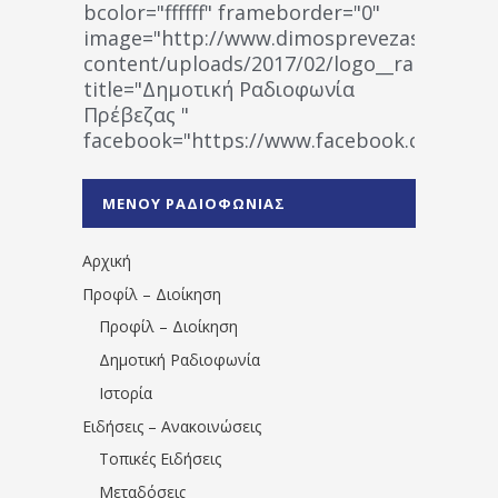
bcolor="ffffff" frameborder="0"
image="http://www.dimosprevezas.gr/wp-
content/uploads/2017/02/logo__radiofonias
title="Δημοτική Ραδιοφωνία
Πρέβεζας "
facebook="https://www.facebook.co
%CE%A1%CE%B1%CE%B4%CE%B9%CE%BF%
%CE%A0%CF%81%CE%AD%CE%B2%CE%B5%
ΜΕΝΟΥ ΡΑΔΙΟΦΩΝΙΑΣ
1531194763766854/" artist="" ]
Αρχική
Προφίλ – Διοίκηση
Προφίλ – Διοίκηση
Δημοτική Ραδιοφωνία
Ιστορία
Ειδήσεις – Ανακοινώσεις
Τοπικές Ειδήσεις
Μεταδόσεις