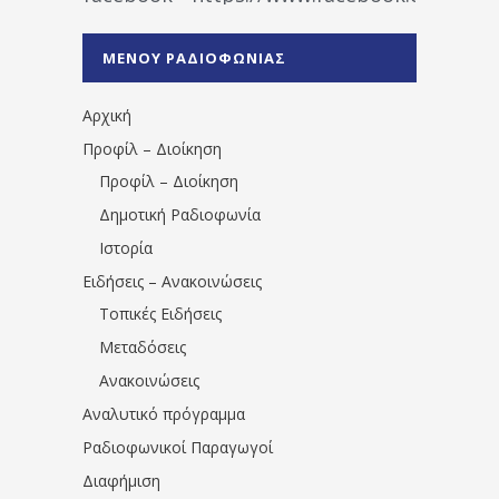
%CE%A1%CE%B1%CE%B4%CE%B9%CE%BF%
%CE%A0%CF%81%CE%AD%CE%B2%CE%B5%
ΜΕΝΟΥ ΡΑΔΙΟΦΩΝΙΑΣ
1531194763766854/" artist="" ]
Αρχική
Προφίλ – Διοίκηση
Προφίλ – Διοίκηση
Δημοτική Ραδιοφωνία
Ιστορία
Ειδήσεις – Ανακοινώσεις
Τοπικές Ειδήσεις
Μεταδόσεις
Ανακοινώσεις
Αναλυτικό πρόγραμμα
Ραδιοφωνικοί Παραγωγοί
Διαφήμιση