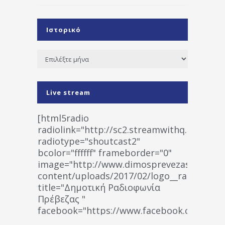
Ιστορικό
Ιστορικό
Live stream
[html5radio
radiolink="http://sc2.streamwithq.com:802
radiotype="shoutcast2"
bcolor="ffffff" frameborder="0"
image="http://www.dimosprevezas.gr/wp-
content/uploads/2017/02/logo__radiofonias
title="Δημοτική Ραδιοφωνία
Πρέβεζας "
facebook="https://www.facebook.co
%CE%A1%CE%B1%CE%B4%CE%B9%CE%BF%