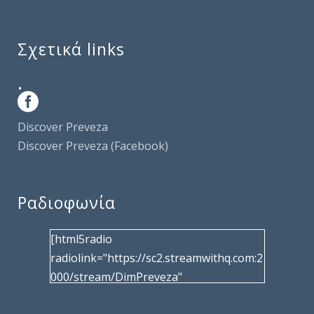
Σχετικά links
.
Discover Preveza
Discover Preveza (Facebook)
Ραδιοφωνία
[html5radio
radiolink="https://sc2.streamwithq.com:2
000/stream/DimPreveza"
radiotype="shoutcast2" bcolor="40566d"