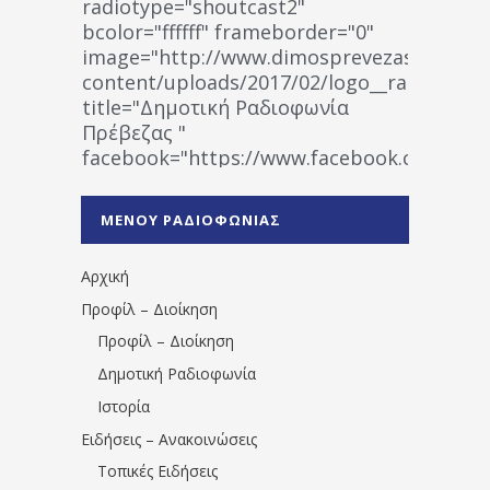
radiotype="shoutcast2"
bcolor="ffffff" frameborder="0"
image="http://www.dimosprevezas.gr/wp-
content/uploads/2017/02/logo__radiofonias
title="Δημοτική Ραδιοφωνία
Πρέβεζας "
facebook="https://www.facebook.co
%CE%A1%CE%B1%CE%B4%CE%B9%CE%BF%
%CE%A0%CF%81%CE%AD%CE%B2%CE%B5%
ΜΕΝΟΥ ΡΑΔΙΟΦΩΝΙΑΣ
1531194763766854/" artist="" ]
Αρχική
Προφίλ – Διοίκηση
Προφίλ – Διοίκηση
Δημοτική Ραδιοφωνία
Ιστορία
Ειδήσεις – Ανακοινώσεις
Τοπικές Ειδήσεις