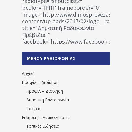
radiotype="shoutcast2"
bcolor="ffffff" frameborder="0"
image="http://www.dimosprevezas.gr/wp-
content/uploads/2017/02/logo__radiofonias
title="Δημοτική Ραδιοφωνία
Πρέβεζας "
facebook="https://www.facebook.co
%CE%A1%CE%B1%CE%B4%CE%B9%CE%BF%
%CE%A0%CF%81%CE%AD%CE%B2%CE%B5%
ΜΕΝΟΥ ΡΑΔΙΟΦΩΝΙΑΣ
1531194763766854/" artist="" ]
Αρχική
Προφίλ – Διοίκηση
Προφίλ – Διοίκηση
Δημοτική Ραδιοφωνία
Ιστορία
Ειδήσεις – Ανακοινώσεις
Τοπικές Ειδήσεις