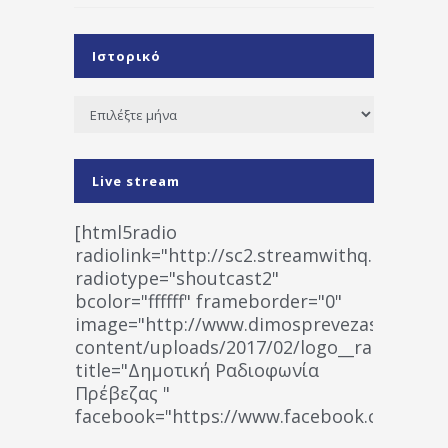
Ιστορικό
Ιστορικό
Live stream
[html5radio
radiolink="http://sc2.streamwithq.com:802
radiotype="shoutcast2"
bcolor="ffffff" frameborder="0"
image="http://www.dimosprevezas.gr/wp-
content/uploads/2017/02/logo__radiofonias
title="Δημοτική Ραδιοφωνία
Πρέβεζας "
facebook="https://www.facebook.co
%CE%A1%CE%B1%CE%B4%CE%B9%CE%BF%