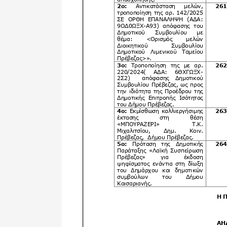
Δημοτική
Βιβλιοθήκη
Δίκτυο
Εθελοντισμο
Δήμου Πρέβε
Κέντρο δια β
Μάθησης