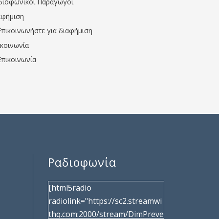
διοφωνικοί Παραγωγοί
αφήμιση
Επικοινωνήστε για διαφήμιση
ικοινωνία
Επικοινωνία
Ραδιοφωνία
[html5radio
radiolink="https://sc2.streamwi
thq.com:2000/stream/DimPreve