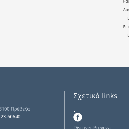
Ρα
Δι
Επ
Σχετικά links
.
48100 Πρέβεζα
823-60640
Discover Preveza