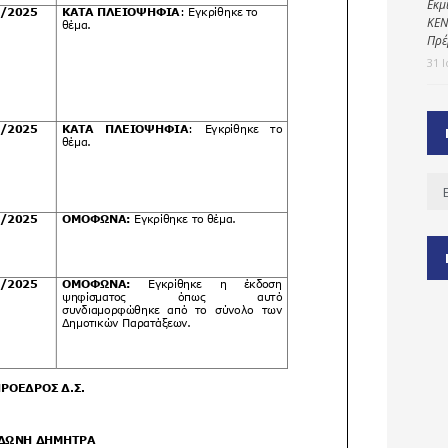
Εκμ
ΚΕΝ
Πρέ
31 
ύ
ζας
ίου
Ισ