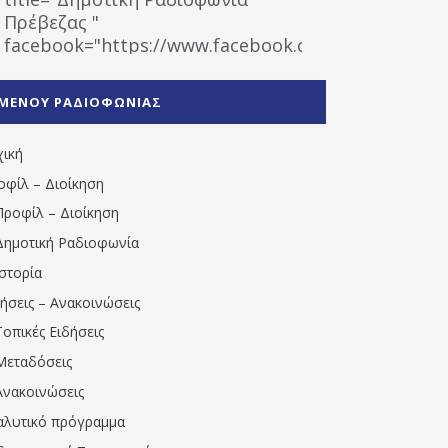
Πρέβεζας "
facebook="https://www.facebook.com/%CE%9
%CE%A1%CE%B1%CE%B4%CE%B9%CE%BF%CF%86
%CE%A0%CF%81%CE%AD%CE%B2%CE%B5%CE%B6%
ΜΕΝΟΥ ΡΑΔΙΟΦΩΝΙΑΣ
1531194763766854/" artist="" ]
χική
οφίλ – Διοίκηση
Προφίλ – Διοίκηση
Δημοτική Ραδιοφωνία
Ιστορία
δήσεις – Ανακοινώσεις
Τοπικές Ειδήσεις
Μεταδόσεις
Ανακοινώσεις
αλυτικό πρόγραμμα