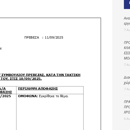
Καθαριότητα και
περιβάλλον
Δημοτική
Ανα
αστυνομία
εργ
7 Α
Γραφείο εσόδων
ΠΡΟ
Παιδικοί σταθμοί
ΚΛΑ
ΕΣΩ
Πολιτική
ΜΟ
προστασία
7 Α
Δια
χώρ
7 Α
ΠΡΑ
ΠΡΟ
ΧΡΟ
6 Α