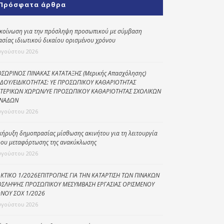
Πρόσφατα άρθρα
Κοινωνικό
παντοπωλείο
κοίνωση για την πρόσληψη προσωπικού με σύμβαση
ασίας ιδιωτικού δικαίου ορισμένου χρόνου
Kοινωνικό
φαρμακείο
υγούστου 2026
Πρόγραμμα
ΣΩΡΙΝΟΣ ΠΙΝΑΚΑΣ ΚΑΤΑΤΑΞΗΣ (Μερικής Απασχόλησης)
“Βοήθεια στο σπίτι”
ΔΟΥ/ΕΙΔΙΚΟΤΗΤΑΣ: ΥΕ ΠΡΟΣΩΠΙΚΟΥ ΚΑΘΑΡΙΟΤΗΤΑΣ
ΤΕΡΙΚΩΝ ΧΩΡΩΝ/ΥΕ ΠΡΟΣΩΠΙΚΟΥ ΚΑΘΑΡΙΟΤΗΤΑΣ ΣΧΟΛΙΚΩΝ
Κέντρο Ημερήσιας
ΝΑΔΩΝ
Φροντίδας
υγούστου 2026
Ηλικιωμένων
(Κ.Η.Φ.Η.) Πρέβεζας
κήρυξη δημοπρασίας μίσθωσης ακινήτου για τη λειτουργία
ου μεταφόρτωσης της ανακύκλωσης
υγούστου 2026
ΚΤΙΚΟ 1/2026ΕΠΙΤΡΟΠΗΣ ΓΙΑ ΤΗΝ ΚΑΤΑΡΤΙΣΗ ΤΩΝ ΠΙΝΑΚΩΝ
ΣΛΗΨΗΣ ΠΡΟΣΩΠΙΚΟΥ ΜΕΣΥΜΒΑΣΗ ΕΡΓΑΣΙΑΣ ΟΡΙΣΜΕΝΟΥ
ΝΟΥ ΣΟΧ 1/2026
υγούστου 2026