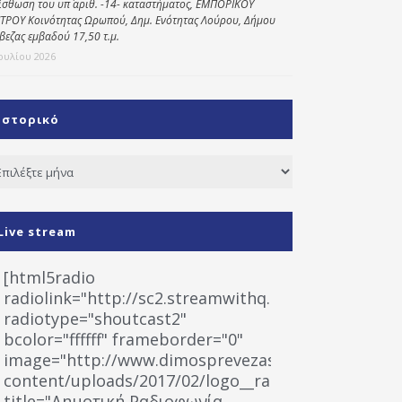
ίσθωση του υπ΄ αριθ. -14- καταστήματος, ΕΜΠΟΡΙΚΟΥ
ΤΡΟΥ Κοινότητας Ωρωπού, Δημ. Ενότητας Λούρου, Δήμου
βεζας εμβαδού 17,50 τ.μ.
Ιουλίου 2026
Ιστορικό
τορικό
Live stream
[html5radio
radiolink="http://sc2.streamwithq.com:8028/stream
radiotype="shoutcast2"
bcolor="ffffff" frameborder="0"
image="http://www.dimosprevezas.gr/wp-
content/uploads/2017/02/logo__radiofonias.jpg"
title="Δημοτική Ραδιοφωνία