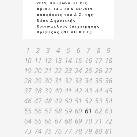
2019, σύμφωνα με τις
αριθμ. 14 – 20 & 43/2019
αποφάσεις του Δ.Σ. της
Νέας Δημοτικής
Κοινωφελούς Επιχείρησης
Πρέβεζας (ΝΕ.ΔΗ.Κ.Ε.Π)
1
2
3
4
5
6
7
8
9
10
11
12
13
14
15
16
17
18
19
20
21
22
23
24
25
26
27
28
29
30
31
32
33
34
35
36
37
38
39
40
41
42
43
44
45
46
47
48
49
50
51
52
53
54
55
56
57
58
59
60
61
62
63
64
65
66
67
68
69
70
71
72
73
74
75
76
77
78
79
80
81