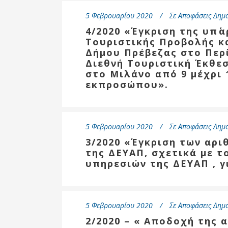
Δημοτική
Βιβλιοθήκη
5 Φεβρουαρίου 2020
Σε
Αποφάσεις Δημ
Δίκτυο
4/2020 «Έγκριση της υπ΄
Εθελοντισμο
Τουριστικής Προβολής κ
Δήμου Πρέβε
Δήμου Πρέβεζας στο Περ
Διεθνή Τουριστική Έκθε
Κέντρο δια β
στο Μιλάνο από 9 μέχρι 
Μάθησης
εκπροσώπου».
5 Φεβρουαρίου 2020
Σε
Αποφάσεις Δημ
3/2020 «Έγκριση των αριθ
της ΔΕΥΑΠ, σχετικά με τ
υπηρεσιών της ΔΕΥΑΠ , γι
5 Φεβρουαρίου 2020
Σε
Αποφάσεις Δημ
2/2020 – « Αποδοχή της 