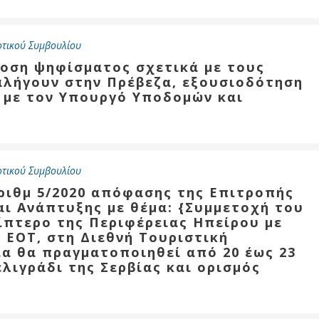
Καθαριότητα και
περιβάλλον
Δημοτική
οτικού Συμβουλίου
αστυνομία
δοση ψηφίσματος σχετικά με τους
αλήγουν στην Πρέβεζα, εξουσιοδότηση
Γραφείο εσόδων
 με τον Υπουργό Υποδομών και
Παιδικοί σταθμοί
Πολιτική
προστασία
οτικού Συμβουλίου
αριθμ 5/2020 απόφασης της Επιτροπής
αι Ανάπτυξης με θέμα: {Συμμετοχή του
ίπτερο της Περιφέρειας Ηπείρου με
 ΕΟΤ, στη Διεθνή Τουριστική
ία θα πραγματοποιηθεί από 20 έως 23
λιγράδι της Σερβίας και ορισμός