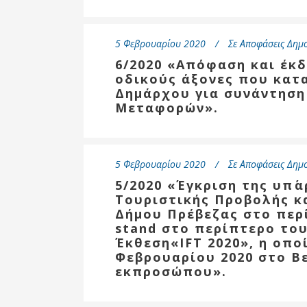
Επιτροπή
Δημοτικές
5 Φεβρουαρίου 2020
Ενότητες
Σε
Αποφάσεις Δημ
6/2020 «Απόφαση και έκ
οδικούς άξονες που κατ
Δημάρχου για συνάντηση
Μεταφορών».
5 Φεβρουαρίου 2020
Σε
Αποφάσεις Δημ
5/2020 «Έγκριση της υπ΄
Τουριστικής Προβολής κ
Δήμου Πρέβεζας στο περ
stand στο περίπτερο του
Αθλητικές
Έκθεση«IFT 2020», η οπο
Υποδομές
Φεβρουαρίου 2020 στο Βε
Αθλητικές
εκπροσώπου».
Εκδηλώσεις