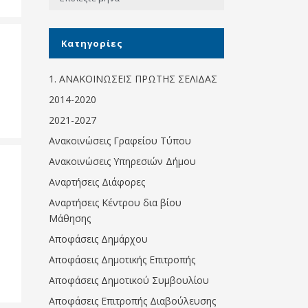
Κοινωνικό
παντοπωλείο
Kατηγορίες
Kοινωνικό
φαρμακείο
1. ΑΝΑΚΟΙΝΩΣΕΙΣ ΠΡΩΤΗΣ ΣΕΛΙΔΑΣ
Πρόγραμμα
2014-2020
“Βοήθεια στο σπίτι”
2021-2027
Κέντρο Ημερήσιας
Ανακοινώσεις Γραφείου Τύπου
Φροντίδας
Ηλικιωμένων
Ανακοινώσεις Υπηρεσιών Δήμου
(Κ.Η.Φ.Η.) Πρέβεζας
Αναρτήσεις Διάφορες
Αναρτήσεις Κέντρου δια βίου
Μάθησης
Αποφάσεις Δημάρχου
Αποφάσεις Δημοτικής Επιτροπής
Αποφάσεις Δημοτικού Συμβουλίου
Αποφάσεις Επιτροπής Διαβούλευσης