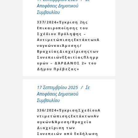
Αποφάσεις Δημοτικού
Συμβουλίου
337/2024«Έγκριση 2ης
Επικαιροποίησης του
Σχέδιου Πρόληψης –
ΑντιμετώπισηςΕκτάκτωνΑ
ναγκώνκαιΆμεσης/
ΒραχείαςΔιαχείρισηςτων
ΣυνεπειώνΕξαιτίαςΠλημμ
υρών – ΔΆΡΔΑΝΟΣ 2» του
Δήμου Πρέβεζας»
17 Σεπτεμβρίου 2025
Σε
Αποφάσεις Δημοτικού
Συμβουλίου
336/2024«ΈγκρισηΣχεδίουΑ
ντιμετώπισηςΕκτάκτωνΑν
αγκών&Άμεση/Βραχεία
Διαχείριση των
Συνεπειών από Εκδήλωση