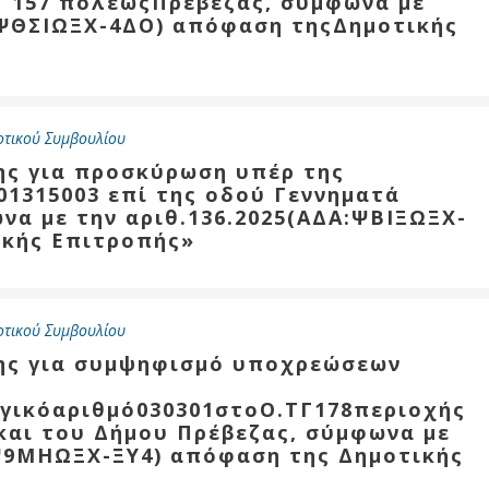
Τ 157 πόλεωςΠρέβεζας, σύμφωνα με
Καθαριότητα και
: ΨΘΣΙΩΞΧ-4ΔΟ) απόφαση τηςΔημοτικής
περιβάλλον
Δημοτική
αστυνομία
Γραφείο εσόδων
οτικού Συμβουλίου
Παιδικοί σταθμοί
ης για προσκύρωση υπέρ της
01315003 επί της οδού Γεννηματά
Πολιτική
να με την αριθ.136.2025(ΑΔΑ:ΨΒΙΞΩΞΧ-
προστασία
ικής Επιτροπής»
οτικού Συμβουλίου
σης για συμψηφισμό υποχρεώσεων
γικόαριθμό030301στοΟ.ΤΓ178περιοχής
αι του Δήμου Πρέβεζας, σύμφωνα με
:Ψ9ΜΗΩΞΧ-ΞΥ4) απόφαση της Δημοτικής