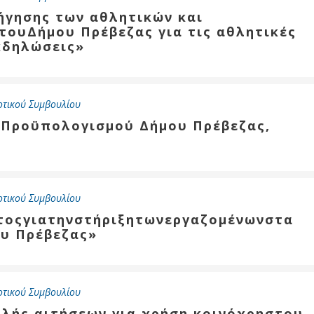
ήγησης των αθλητικών και
τουΔήμου Πρέβεζας για τις αθλητικές
κδηλώσεις»
οτικού Συμβουλίου
 Προϋπολογισμού Δήμου Πρέβεζας,
οτικού Συμβουλίου
τοςγιατηνστήριξητωνεργαζομένωνστα
υ Πρέβεζας»
οτικού Συμβουλίου
λής αιτήσεων για χρήση κοινόχρηστου