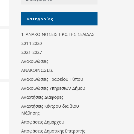
Κοινωνικό
παντοπωλείο
Kατηγορίες
Kοινωνικό
φαρμακείο
1. ΑΝΑΚΟΙΝΩΣΕΙΣ ΠΡΩΤΗΣ ΣΕΛΙΔΑΣ
Πρόγραμμα
2014-2020
“Βοήθεια στο σπίτι”
2021-2027
Κέντρο Ημερήσιας
Ανακοινώσεις
Φροντίδας
Ηλικιωμένων
ΑΝΑΚΟΙΝΩΣΕΙΣ
(Κ.Η.Φ.Η.) Πρέβεζας
Ανακοινώσεις Γραφείου Τύπου
Ανακοινώσεις Υπηρεσιών Δήμου
Αναρτήσεις Διάφορες
Αναρτήσεις Κέντρου δια βίου
Μάθησης
Αποφάσεις Δημάρχου
Αποφάσεις Δημοτικής Επιτροπής