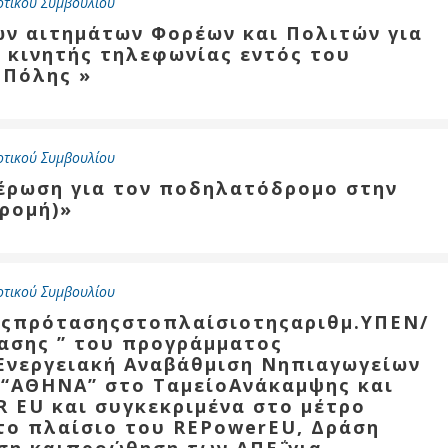
οτικού Συμβουλίου
ων αιτημάτων Φορέων και Πολιτών για
 κινητής τηλεφωνίας εντός του
 Πόλης »
οτικού Συμβουλίου
μέρωση για τον ποδηλατόδρομο στην
δρομή)»
οτικού Συμβουλίου
ήςπρότασηςστοπλαίσιοτηςαριθμ.ΥΠΕΝ/
ασης ” του προγράμματος
Ενεργειακή Αναβάθμιση Νηπιαγωγείων
 “ΑΘΗΝΑ” στο ΤαμείοΑνάκαμψης και
 EU και συγκεκριμένα στο μέτρο
το πλαίσιο του REPowerEU, Δράση