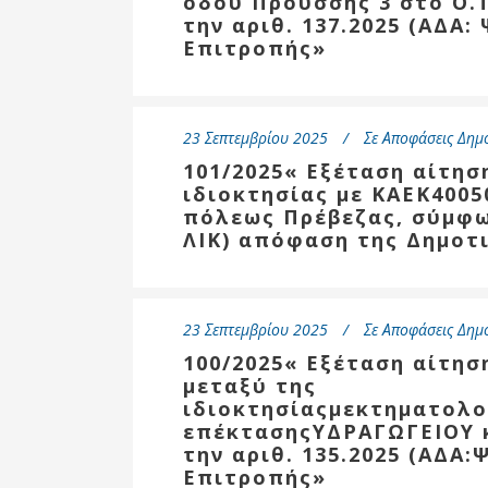
οδού Προύσσης 3 στο Ο.
Επιτροπή
την αριθ. 137.2025 (ΑΔΑ
Επιτροπής»
Δημοτικές
Ενότητες
23 Σεπτεμβρίου 2025
Σε
Αποφάσεις Δημ
101/2025« Εξέταση αίτησ
ιδιοκτησίας με ΚΑΕΚ4005
πόλεως Πρέβεζας, σύμφω
ΛΙΚ) απόφαση της Δημοτ
23 Σεπτεμβρίου 2025
Σε
Αποφάσεις Δημ
100/2025« Εξέταση αίτη
Αθλητικές
μεταξύ της
Υποδομές
ιδιοκτησίαςμεκτηματολο
Αθλητικές
επέκτασηςΥΔΡΑΓΩΓΕΙΟΥ κ
Εκδηλώσεις
την αριθ. 135.2025 (ΑΔΑ
Επιτροπής»