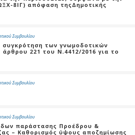
8ΩΞΧ-8ΙΓ) απόφαση τηςΔημοτικής
οτικού Συμβουλίου
τη συγκρότηση των γνωμοδοτικών
άρθρου 221 του Ν.4412/2016 για το
οτικού Συμβουλίου
οτικού Συμβουλίου
όδων παράστασης Προέδρου &
ζας – Καθορισμός ύψους αποζημίωσης