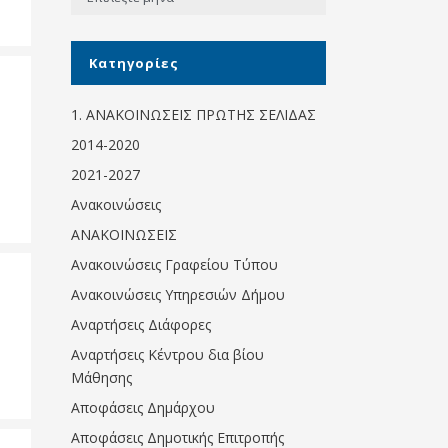
Κοινωνικό
παντοπωλείο
Kατηγορίες
Kοινωνικό
φαρμακείο
1. ΑΝΑΚΟΙΝΩΣΕΙΣ ΠΡΩΤΗΣ ΣΕΛΙΔΑΣ
Πρόγραμμα
2014-2020
“Βοήθεια στο σπίτι”
2021-2027
Κέντρο Ημερήσιας
Ανακοινώσεις
Φροντίδας
Ηλικιωμένων
ΑΝΑΚΟΙΝΩΣΕΙΣ
(Κ.Η.Φ.Η.) Πρέβεζας
Ανακοινώσεις Γραφείου Τύπου
Ανακοινώσεις Υπηρεσιών Δήμου
Αναρτήσεις Διάφορες
Αναρτήσεις Κέντρου δια βίου
Μάθησης
Αποφάσεις Δημάρχου
Αποφάσεις Δημοτικής Επιτροπής