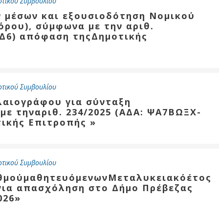
οτικού Συμβουλίου
ν μέσων και εξουσιοδότηση Νομικού
ρου), σύμφωνα με την αριθ.
1Δ6) απόφαση τηςΔημοτικής
οτικού Συμβουλίου
λαιογράφου για σύνταξη
ε τηναριθ. 234/2025 (ΑΔΑ: ΨΑ7ΒΩΞΧ-
ικής Επιτροπής »
οτικού Συμβουλίου
ιθμούμαθητευόμενωνΜεταλυκειακόέτος
 για απασχόληση στο Δήμο Πρέβεζας
026»