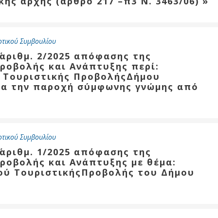
ής αρχής (άρθρο 217 –π3 Ν. 3463/06) »
Καθαριότητα και
περιβάλλον
Δημοτική
αστυνομία
οτικού Συμβουλίου
΄αριθμ. 2/2025 απόφασης της
Γραφείο εσόδων
ροβολής και Ανάπτυξης περί:
Παιδικοί σταθμοί
 Τουριστικής ΠροβολήςΔήμου
για την παροχή σύμφωνης γνώμης από
Πολιτική
προστασία
οτικού Συμβουλίου
΄αριθμ. 1/2025 απόφασης της
ροβολής και Ανάπτυξης με θέμα:
ού ΤουριστικήςΠροβολής του Δήμου