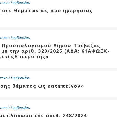
οτικού Συμβουλίου
τησης θεμάτων ως προ ημερήσιας
ύ
ζας
ίου
οτικού Συμβουλίου
 Προϋπολογισμού Δήμου Πρέβεζας,
με την αριθ. 329/2025 (ΑΔΑ: 61ΑΦΩΞΧ-
τικήςΕπιτροπής»
οτικού Συμβουλίου
ησης θέματος ως κατεπείγον»
οτικού Συμβουλίου
υμπλήρωση της αριθ. 248/2024