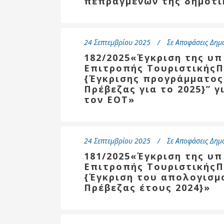
πεπραγμένων της δημοτικ
Επιτροπή
Δημοτικές
Ενότητες
24 Σεπτεμβρίου 2025
Σε
Αποφάσεις Δημ
182/2025«Έγκριση της υπ
Επιτροπής ΤουριστικήςΠ
{Έγκρισης προγράμματος
Πρέβεζας για το 2025}” 
τον ΕΟΤ»
24 Σεπτεμβρίου 2025
Σε
Αποφάσεις Δημ
181/2025«Έγκριση της υπ
Επιτροπής ΤουριστικήςΠ
Αθλητικές
{Έγκριση του απολογισμ
Υποδομές
Πρέβεζας έτους 2024}»
Αθλητικές
Εκδηλώσεις