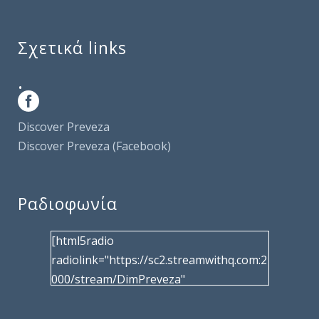
Σχετικά links
.
Discover Preveza
Discover Preveza (Facebook)
Ραδιοφωνία
[html5radio
radiolink="https://sc2.streamwithq.com:2
000/stream/DimPreveza"
radiotype="shoutcast2" bcolor="40566d"
frameborder="0" image="/wp-