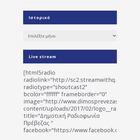
Ιστορικό
Ιστορικό
Live stream
[html5radio
radiolink="http://sc2.streamwithq.com:802
radiotype="shoutcast2"
bcolor="ffffff" frameborder="0"
image="http://www.dimosprevezas.gr/wp-
content/uploads/2017/02/logo__radiofonias
title="Δημοτική Ραδιοφωνία
Πρέβεζας "
facebook="https://www.facebook.co
%CE%A1%CE%B1%CE%B4%CE%B9%CE%BF%