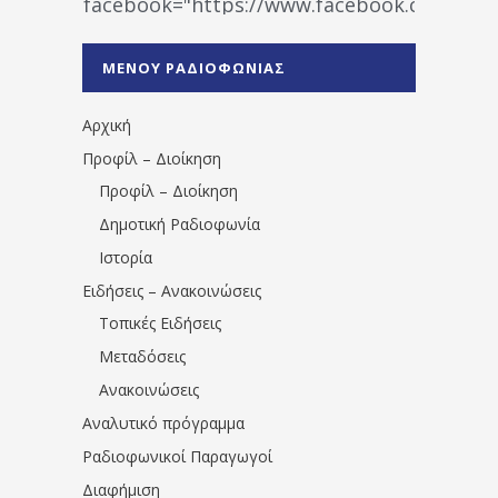
facebook="https://www.facebook.co
%CE%A1%CE%B1%CE%B4%CE%B9%CE%BF%
%CE%A0%CF%81%CE%AD%CE%B2%CE%B5%
ΜΕΝΟΥ ΡΑΔΙΟΦΩΝΙΑΣ
1531194763766854/" artist="" ]
Αρχική
Προφίλ – Διοίκηση
Προφίλ – Διοίκηση
Δημοτική Ραδιοφωνία
Ιστορία
Ειδήσεις – Ανακοινώσεις
Τοπικές Ειδήσεις
Μεταδόσεις
Ανακοινώσεις
Αναλυτικό πρόγραμμα
Ραδιοφωνικοί Παραγωγοί
Διαφήμιση