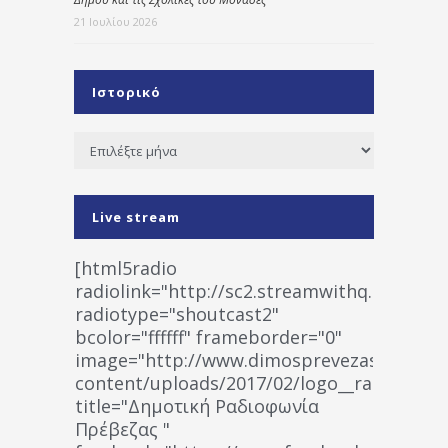
21 Ιουλίου 2026
Ιστορικό
Ιστορικό
Live stream
[html5radio
radiolink="http://sc2.streamwithq.com:802
radiotype="shoutcast2"
bcolor="ffffff" frameborder="0"
image="http://www.dimosprevezas.gr/wp-
content/uploads/2017/02/logo__radiofonias
title="Δημοτική Ραδιοφωνία
Πρέβεζας "