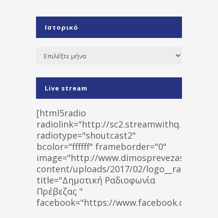
Ιστορικό
Ιστορικό
Live stream
[html5radio
radiolink="http://sc2.streamwithq.com:802
radiotype="shoutcast2"
bcolor="ffffff" frameborder="0"
image="http://www.dimosprevezas.gr/wp-
content/uploads/2017/02/logo__radiofonias
title="Δημοτική Ραδιοφωνία
Πρέβεζας "
facebook="https://www.facebook.co
%CE%A1%CE%B1%CE%B4%CE%B9%CE%BF%