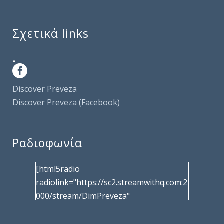
Σχετικά links
.
Discover Preveza
Discover Preveza (Facebook)
Ραδιοφωνία
[html5radio
radiolink="https://sc2.streamwithq.com:2
000/stream/DimPreveza"
radiotype="shoutcast2" bcolor="40566d"
frameborder="0" image="/wp-