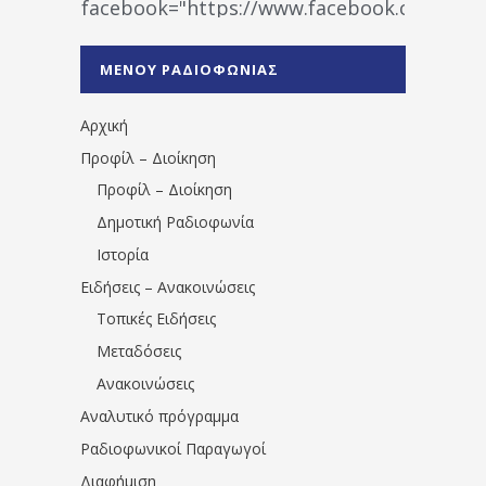
facebook="https://www.facebook.co
%CE%A1%CE%B1%CE%B4%CE%B9%CE%BF%
%CE%A0%CF%81%CE%AD%CE%B2%CE%B5%
ΜΕΝΟΥ ΡΑΔΙΟΦΩΝΙΑΣ
1531194763766854/" artist="" ]
Αρχική
Προφίλ – Διοίκηση
Προφίλ – Διοίκηση
Δημοτική Ραδιοφωνία
Ιστορία
Ειδήσεις – Ανακοινώσεις
Τοπικές Ειδήσεις
Μεταδόσεις
Ανακοινώσεις
Αναλυτικό πρόγραμμα
Ραδιοφωνικοί Παραγωγοί
Διαφήμιση