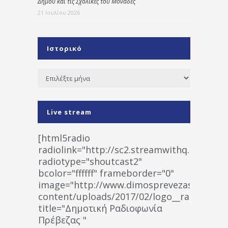
Δήμου και τις Σχολικές του Μονάδες
21 Ιουλίου 2026
Ιστορικό
Ιστορικό
Live stream
[html5radio
radiolink="http://sc2.streamwithq.com:802
radiotype="shoutcast2"
bcolor="ffffff" frameborder="0"
image="http://www.dimosprevezas.gr/wp-
content/uploads/2017/02/logo__radiofonias
title="Δημοτική Ραδιοφωνία
Πρέβεζας "