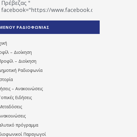
Πρέβεζας "
facebook="https://www.facebook.com/%CE%9
%CE%A1%CE%B1%CE%B4%CE%B9%CE%BF%CF%86
%CE%A0%CF%81%CE%AD%CE%B2%CE%B5%CE%B6%
ΜΕΝΟΥ ΡΑΔΙΟΦΩΝΙΑΣ
1531194763766854/" artist="" ]
χική
οφίλ – Διοίκηση
Προφίλ – Διοίκηση
Δημοτική Ραδιοφωνία
Ιστορία
δήσεις – Ανακοινώσεις
Τοπικές Ειδήσεις
Μεταδόσεις
Ανακοινώσεις
αλυτικό πρόγραμμα
διοφωνικοί Παραγωγοί