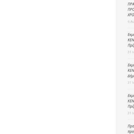
Καθαριότητα και
ΠΡΑ
περιβάλλον
ΠΡΟ
ΧΡΟ
Δημοτική
6 Α
αστυνομία
Γραφείο εσόδων
Εκμ
ΚΕΝ
Παιδικοί σταθμοί
Πρέ
31 
Πολιτική
προστασία
Εκμ
ΚΕΝ
Δήμ
31 
Εκμ
ΚΕΝ
Πρέ
31 
Προ
προ