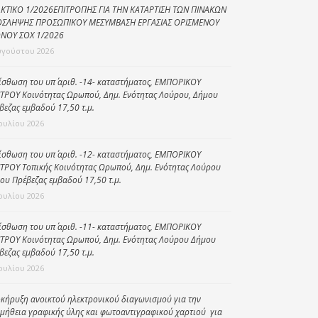
ΚΤΙΚΟ 1/2026ΕΠΙΤΡΟΠΗΣ ΓΙΑ ΤΗΝ ΚΑΤΑΡΤΙΣΗ ΤΩΝ ΠΙΝΑΚΩΝ
Κοινωνικό
ΣΛΗΨΗΣ ΠΡΟΣΩΠΙΚΟΥ ΜΕΣΥΜΒΑΣΗ ΕΡΓΑΣΙΑΣ ΟΡΙΣΜΕΝΟΥ
παντοπωλείο
ΝΟΥ ΣΟΧ 1/2026
υγούστου 2026
Kοινωνικό
φαρμακείο
ίσθωση του υπ΄ αριθ. -14- καταστήματος, ΕΜΠΟΡΙΚΟΥ
ΤΡΟΥ Κοινότητας Ωρωπού, Δημ. Ενότητας Λούρου, Δήμου
Πρόγραμμα
βεζας εμβαδού 17,50 τ.μ.
“Βοήθεια στο σπίτι”
Ιουλίου 2026
Κέντρο Ημερήσιας
Φροντίδας
ίσθωση του υπ΄ αριθ. -12- καταστήματος, ΕΜΠΟΡΙΚΟΥ
Ηλικιωμένων
ΤΡΟΥ Τοπικής Κοινότητας Ωρωπού, Δημ. Ενότητας Λούρου
ου Πρέβεζας εμβαδού 17,50 τ.μ.
(Κ.Η.Φ.Η.) Πρέβεζας
Ιουλίου 2026
ίσθωση του υπ΄ αριθ. -11- καταστήματος, ΕΜΠΟΡΙΚΟΥ
ΤΡΟΥ Κοινότητας Ωρωπού, Δημ. Ενότητας Λούρου Δήμου
βεζας εμβαδού 17,50 τ.μ.
Ιουλίου 2026
κήρυξη ανοικτού ηλεκτρονικού διαγωνισμού για την
μήθεια γραφικής ύλης και φωτοαντιγραφικού χαρτιού για