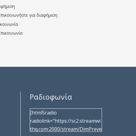
αφήμιση
Επικοινωνήστε για διαφήμιση
ικοινωνία
Επικοινωνία
Ραδιοφωνία
[html5radio
radiolink="https://sc2.streamwi
thq.com:2000/stream/DimPreve