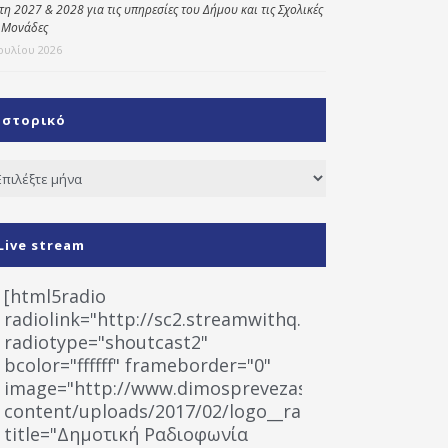
έτη 2027 & 2028 για τις υπηρεσίες του Δήμου και τις Σχολικές
 Μονάδες
Ιουλίου 2026
Ιστορικό
τορικό
Live stream
[html5radio
radiolink="http://sc2.streamwithq.com:8028/stream
radiotype="shoutcast2"
bcolor="ffffff" frameborder="0"
image="http://www.dimosprevezas.gr/wp-
content/uploads/2017/02/logo__radiofonias.jpg"
title="Δημοτική Ραδιοφωνία