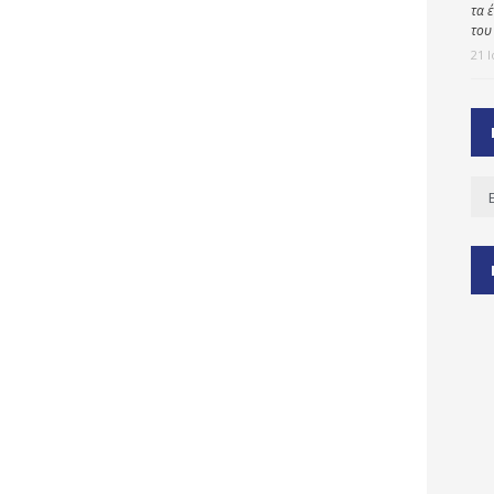
τα 
του
21 
ύ
ζας
ίου
Ισ