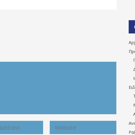
Αρ
Πρ
Ει
Αν
Ρα