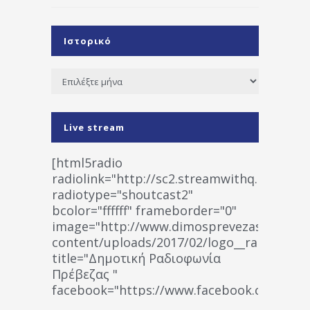
Ιστορικό
Ιστορικό
Live stream
[html5radio
radiolink="http://sc2.streamwithq.com:802
radiotype="shoutcast2"
bcolor="ffffff" frameborder="0"
image="http://www.dimosprevezas.gr/wp-
content/uploads/2017/02/logo__radiofonias
title="Δημοτική Ραδιοφωνία
Πρέβεζας "
facebook="https://www.facebook.co
%CE%A1%CE%B1%CE%B4%CE%B9%CE%BF%