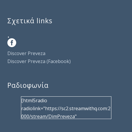
Σχετικά links
.
Discover Preveza
Discover Preveza (Facebook)
Ραδιοφωνία
[html5radio
radiolink="https://sc2.streamwithq.com:2
000/stream/DimPreveza"
radiotype="shoutcast2" bcolor="40566d"