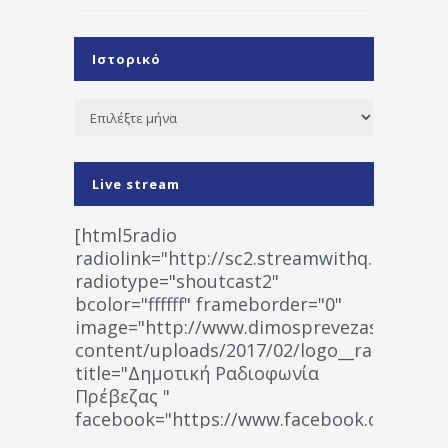
Ιστορικό
Ιστορικό
Live stream
[html5radio
radiolink="http://sc2.streamwithq.com:802
radiotype="shoutcast2"
bcolor="ffffff" frameborder="0"
image="http://www.dimosprevezas.gr/wp-
content/uploads/2017/02/logo__radiofonias
title="Δημοτική Ραδιοφωνία
Πρέβεζας "
facebook="https://www.facebook.co
%CE%A1%CE%B1%CE%B4%CE%B9%CE%BF%