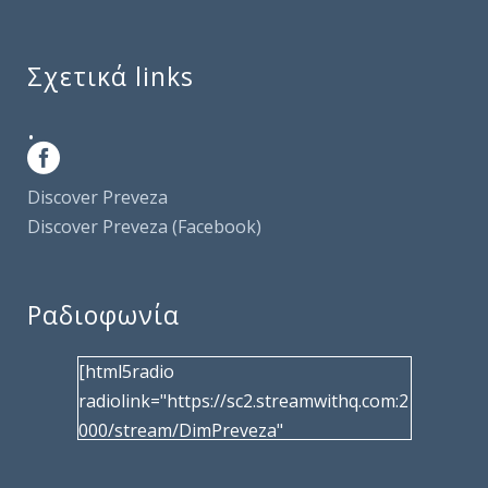
Σχετικά links
.
Discover Preveza
Discover Preveza (Facebook)
Ραδιοφωνία
[html5radio
radiolink="https://sc2.streamwithq.com:2
000/stream/DimPreveza"
radiotype="shoutcast2" bcolor="40566d"