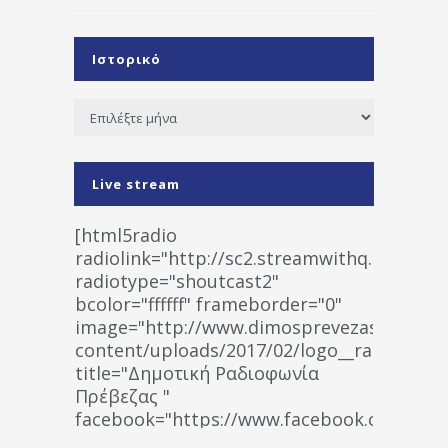
Ιστορικό
Ιστορικό
Live stream
[html5radio
radiolink="http://sc2.streamwithq.com:802
radiotype="shoutcast2"
bcolor="ffffff" frameborder="0"
image="http://www.dimosprevezas.gr/wp-
content/uploads/2017/02/logo__radiofonias
title="Δημοτική Ραδιοφωνία
Πρέβεζας "
facebook="https://www.facebook.co
%CE%A1%CE%B1%CE%B4%CE%B9%CE%BF%