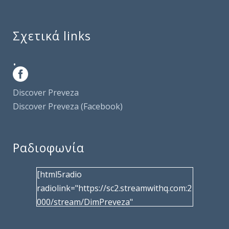
Σχετικά links
.
Discover Preveza
Discover Preveza (Facebook)
Ραδιοφωνία
[html5radio
radiolink="https://sc2.streamwithq.com:2
000/stream/DimPreveza"
radiotype="shoutcast2" bcolor="40566d"