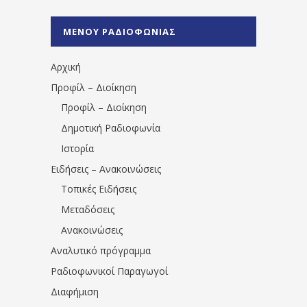
%CE%A1%CE%B1%CE%B4%CE%B9%CE%BF%
%CE%A0%CF%81%CE%AD%CE%B2%CE%B5%
ΜΕΝΟΥ ΡΑΔΙΟΦΩΝΙΑΣ
1531194763766854/" artist="" ]
Αρχική
Προφίλ – Διοίκηση
Προφίλ – Διοίκηση
Δημοτική Ραδιοφωνία
Ιστορία
Ειδήσεις – Ανακοινώσεις
Τοπικές Ειδήσεις
Μεταδόσεις
Ανακοινώσεις
Αναλυτικό πρόγραμμα
Ραδιοφωνικοί Παραγωγοί
Διαφήμιση