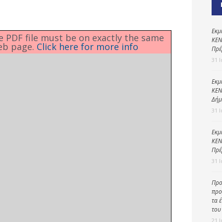
Καθαριότητα και
περιβάλλον
Δημοτική
Εκμ
he PDF file must be on exactly the same
αστυνομία
ΚΕΝ
eb page.
Click here for more info
Πρέ
Γραφείο εσόδων
31 
Παιδικοί σταθμοί
Εκμ
ΚΕΝ
Πολιτική
Δήμ
προστασία
31 
Εκμ
ΚΕΝ
Πρέ
31 
Προ
προ
τα 
του
21 