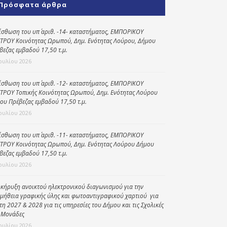
Πρόσφατα άρθρα
Κοινωνικό
παντοπωλείο
ίσθωση του υπ΄ αριθ. -14- καταστήματος, ΕΜΠΟΡΙΚΟΥ
ΤΡΟΥ Κοινότητας Ωρωπού, Δημ. Ενότητας Λούρου, Δήμου
Kοινωνικό
βεζας εμβαδού 17,50 τ.μ.
φαρμακείο
Ιουλίου 2026
Πρόγραμμα
“Βοήθεια στο σπίτι”
ίσθωση του υπ΄ αριθ. -12- καταστήματος, ΕΜΠΟΡΙΚΟΥ
ΤΡΟΥ Τοπικής Κοινότητας Ωρωπού, Δημ. Ενότητας Λούρου
Κέντρο Ημερήσιας
ου Πρέβεζας εμβαδού 17,50 τ.μ.
Φροντίδας
Ιουλίου 2026
Ηλικιωμένων
(Κ.Η.Φ.Η.) Πρέβεζας
ίσθωση του υπ΄ αριθ. -11- καταστήματος, ΕΜΠΟΡΙΚΟΥ
ΤΡΟΥ Κοινότητας Ωρωπού, Δημ. Ενότητας Λούρου Δήμου
βεζας εμβαδού 17,50 τ.μ.
Ιουλίου 2026
κήρυξη ανοικτού ηλεκτρονικού διαγωνισμού για την
μήθεια γραφικής ύλης και φωτοαντιγραφικού χαρτιού για
έτη 2027 & 2028 για τις υπηρεσίες του Δήμου και τις Σχολικές
 Μονάδες
Ιουλίου 2026