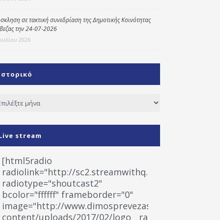
σκληση σε τακτική συνεδρίαση της Δημοτικής Κοινότητας
βεζας την 24-07-2026
Ιουλίου 2026
Ιστορικό
τορικό
Live stream
[html5radio
radiolink="http://sc2.streamwithq.com:8028/stream
radiotype="shoutcast2"
bcolor="ffffff" frameborder="0"
image="http://www.dimosprevezas.gr/wp-
content/uploads/2017/02/logo__radiofonias.jpg"