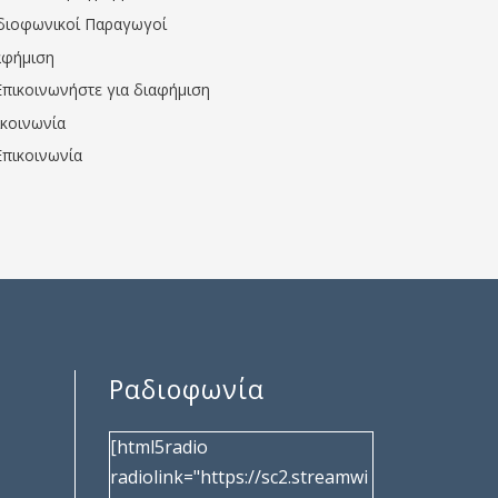
διοφωνικοί Παραγωγοί
αφήμιση
Επικοινωνήστε για διαφήμιση
ικοινωνία
Επικοινωνία
Ραδιοφωνία
[html5radio
radiolink="https://sc2.streamwi