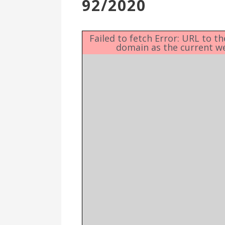
92/2020
Επιτροπή
Δημοτικές
Ενότητες
Failed to fetch Error: URL to t
domain as the current w
Αθλητικές
Υποδομές
Αθλητικές
Εκδηλώσεις