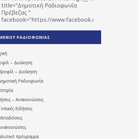
title="Δημοτική Ραδιοφωνία
Πρέβεζας "
facebook="https://www.facebook.com/%CE%9
%CE%A1%CE%B1%CE%B4%CE%B9%CE%BF%CF%86
%CE%A0%CF%81%CE%AD%CE%B2%CE%B5%CE%B6%
ΜΕΝΟΥ ΡΑΔΙΟΦΩΝΙΑΣ
1531194763766854/" artist="" ]
χική
οφίλ – Διοίκηση
Προφίλ – Διοίκηση
Δημοτική Ραδιοφωνία
Ιστορία
δήσεις – Ανακοινώσεις
Τοπικές Ειδήσεις
Μεταδόσεις
Ανακοινώσεις
αλυτικό πρόγραμμα