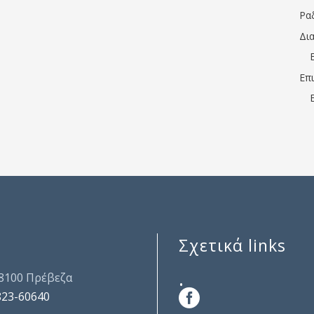
Ρα
Δι
Επ
Σχετικά links
.
48100 Πρέβεζα
823-60640