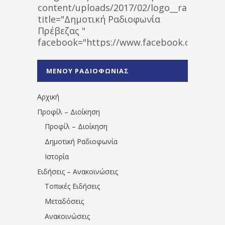
content/uploads/2017/02/logo__radiofonias
title="Δημοτική Ραδιοφωνία
Πρέβεζας "
facebook="https://www.facebook.co
%CE%A1%CE%B1%CE%B4%CE%B9%CE%BF%
%CE%A0%CF%81%CE%AD%CE%B2%CE%B5%
ΜΕΝΟΥ ΡΑΔΙΟΦΩΝΙΑΣ
1531194763766854/" artist="" ]
Αρχική
Προφίλ – Διοίκηση
Προφίλ – Διοίκηση
Δημοτική Ραδιοφωνία
Ιστορία
Ειδήσεις – Ανακοινώσεις
Τοπικές Ειδήσεις
Μεταδόσεις
Ανακοινώσεις