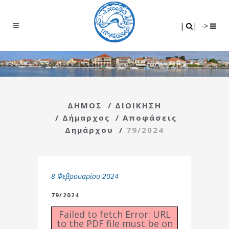
Search
|
|
|
|
->
ΔΗΜΟΣ
/
ΔΙΟΙΚΗΣΗ
/
Δήμαρχος
/
Αποφάσεις
Δημάρχου
/
79/2024
8 Φεβρουαρίου 2024
79/2024
Failed to fetch Error: URL
to the PDF file must be on