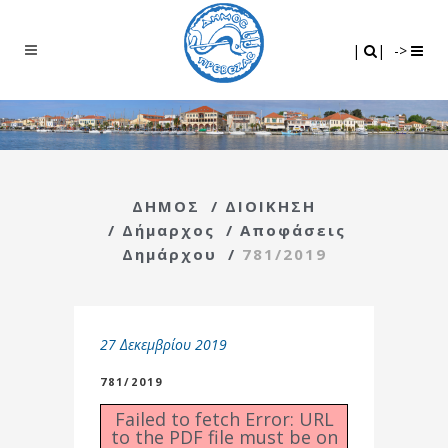
Search
|
|
|
|
->
ΔΗΜΟΣ
/
ΔΙΟΙΚΗΣΗ
/
Δήμαρχος
/
Αποφάσεις
Δημάρχου
/
781/2019
27 Δεκεμβρίου 2019
781/2019
Failed to fetch Error: URL
to the PDF file must be on