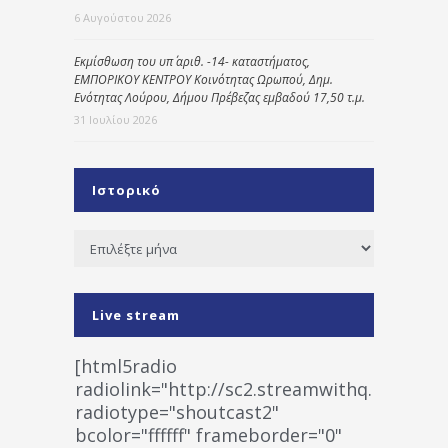
6 Αυγούστου 2026
Εκμίσθωση του υπ΄ αριθ. -14- καταστήματος,
ΕΜΠΟΡΙΚΟΥ ΚΕΝΤΡΟΥ Κοινότητας Ωρωπού, Δημ.
Ενότητας Λούρου, Δήμου Πρέβεζας εμβαδού 17,50 τ.μ.
31 Ιουλίου 2026
Ιστορικό
Ιστορικό
Live stream
[html5radio
radiolink="http://sc2.streamwithq.com:802
radiotype="shoutcast2"
bcolor="ffffff" frameborder="0"