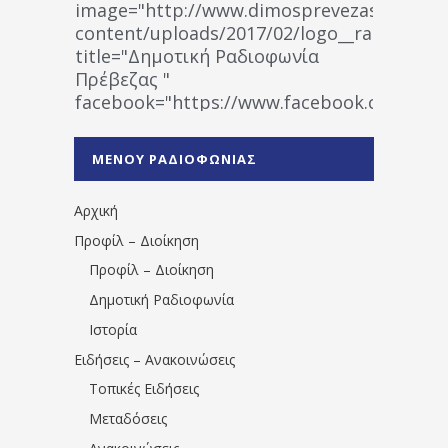
image="http://www.dimosprevezas.gr/wp-
content/uploads/2017/02/logo__radiofonias
title="Δημοτική Ραδιοφωνία
Πρέβεζας "
facebook="https://www.facebook.co
%CE%A1%CE%B1%CE%B4%CE%B9%CE%BF%
%CE%A0%CF%81%CE%AD%CE%B2%CE%B5%
ΜΕΝΟΥ ΡΑΔΙΟΦΩΝΙΑΣ
1531194763766854/" artist="" ]
Αρχική
Προφίλ – Διοίκηση
Προφίλ – Διοίκηση
Δημοτική Ραδιοφωνία
Ιστορία
Ειδήσεις – Ανακοινώσεις
Τοπικές Ειδήσεις
Μεταδόσεις