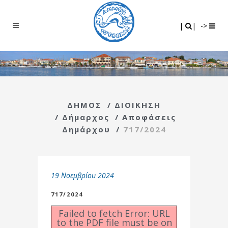
Search
|
|
|
|
->
ΔΗΜΟΣ
/
ΔΙΟΙΚΗΣΗ
/
Δήμαρχος
/
Αποφάσεις
Δημάρχου
/
717/2024
19 Νοεμβρίου 2024
717/2024
Failed to fetch Error: URL
to the PDF file must be on