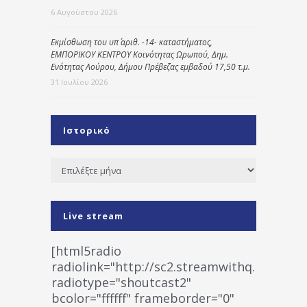
6 Αυγούστου 2026
Εκμίσθωση του υπ΄ αριθ. -14- καταστήματος,
ΕΜΠΟΡΙΚΟΥ ΚΕΝΤΡΟΥ Κοινότητας Ωρωπού, Δημ.
Ενότητας Λούρου, Δήμου Πρέβεζας εμβαδού 17,50 τ.μ.
31 Ιουλίου 2026
Ιστορικό
Ιστορικό
Live stream
[html5radio
radiolink="http://sc2.streamwithq.com:802
radiotype="shoutcast2"
bcolor="ffffff" frameborder="0"