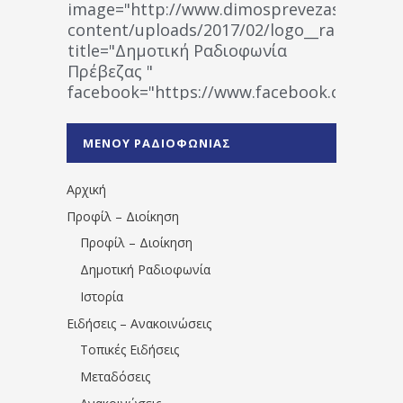
image="http://www.dimosprevezas.gr/wp-
content/uploads/2017/02/logo__radiofonias
title="Δημοτική Ραδιοφωνία
Πρέβεζας "
facebook="https://www.facebook.co
%CE%A1%CE%B1%CE%B4%CE%B9%CE%BF%
%CE%A0%CF%81%CE%AD%CE%B2%CE%B5%
ΜΕΝΟΥ ΡΑΔΙΟΦΩΝΙΑΣ
1531194763766854/" artist="" ]
Αρχική
Προφίλ – Διοίκηση
Προφίλ – Διοίκηση
Δημοτική Ραδιοφωνία
Ιστορία
Ειδήσεις – Ανακοινώσεις
Τοπικές Ειδήσεις
Μεταδόσεις