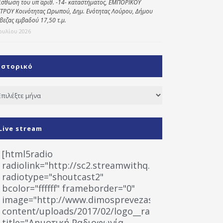
ίσθωση του υπ΄ αριθ. -14- καταστήματος, ΕΜΠΟΡΙΚΟΥ
ΤΡΟΥ Κοινότητας Ωρωπού, Δημ. Ενότητας Λούρου, Δήμου
βεζας εμβαδού 17,50 τ.μ.
Ιουλίου 2026
Ιστορικό
τορικό
Live stream
[html5radio
radiolink="http://sc2.streamwithq.com:8028/stream
radiotype="shoutcast2"
bcolor="ffffff" frameborder="0"
image="http://www.dimosprevezas.gr/wp-
content/uploads/2017/02/logo__radiofonias.jpg"
title="Δημοτική Ραδιοφωνία