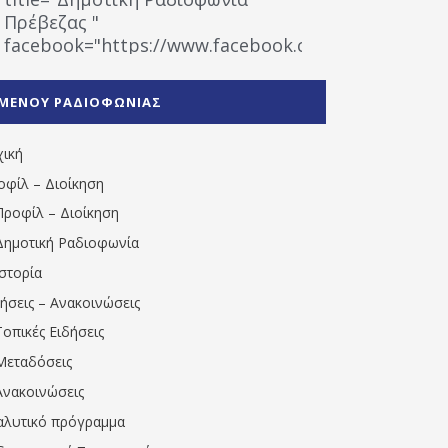
Πρέβεζας "
facebook="https://www.facebook.com/%CE%9
%CE%A1%CE%B1%CE%B4%CE%B9%CE%BF%CF%86
%CE%A0%CF%81%CE%AD%CE%B2%CE%B5%CE%B6%
ΜΕΝΟΥ ΡΑΔΙΟΦΩΝΙΑΣ
1531194763766854/" artist="" ]
χική
οφίλ – Διοίκηση
Προφίλ – Διοίκηση
Δημοτική Ραδιοφωνία
Ιστορία
δήσεις – Ανακοινώσεις
Τοπικές Ειδήσεις
Μεταδόσεις
Ανακοινώσεις
αλυτικό πρόγραμμα