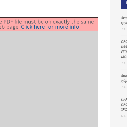
Καθαριότητα και
περιβάλλον
Δημοτική
Ανα
he PDF file must be on exactly the same
αστυνομία
εργ
eb page.
Click here for more info
7 Α
Γραφείο εσόδων
ΠΡΟ
Παιδικοί σταθμοί
ΚΛΑ
ΕΣΩ
Πολιτική
ΜΟ
προστασία
7 Α
Δια
χώρ
7 Α
ΠΡΑ
ΠΡΟ
ΧΡΟ
6 Α