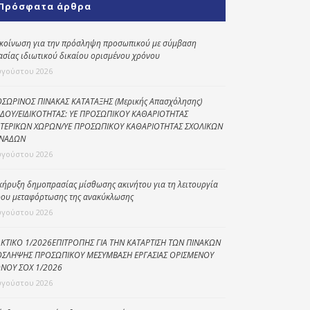
Πρόσφατα άρθρα
Κοινωνικό
παντοπωλείο
κοίνωση για την πρόσληψη προσωπικού με σύμβαση
ασίας ιδιωτικού δικαίου ορισμένου χρόνου
Kοινωνικό
φαρμακείο
υγούστου 2026
Πρόγραμμα
ΣΩΡΙΝΟΣ ΠΙΝΑΚΑΣ ΚΑΤΑΤΑΞΗΣ (Μερικής Απασχόλησης)
“Βοήθεια στο σπίτι”
ΔΟΥ/ΕΙΔΙΚΟΤΗΤΑΣ: ΥΕ ΠΡΟΣΩΠΙΚΟΥ ΚΑΘΑΡΙΟΤΗΤΑΣ
ΤΕΡΙΚΩΝ ΧΩΡΩΝ/ΥΕ ΠΡΟΣΩΠΙΚΟΥ ΚΑΘΑΡΙΟΤΗΤΑΣ ΣΧΟΛΙΚΩΝ
Κέντρο Ημερήσιας
ΝΑΔΩΝ
Φροντίδας
υγούστου 2026
Ηλικιωμένων
(Κ.Η.Φ.Η.) Πρέβεζας
κήρυξη δημοπρασίας μίσθωσης ακινήτου για τη λειτουργία
ου μεταφόρτωσης της ανακύκλωσης
υγούστου 2026
ΚΤΙΚΟ 1/2026ΕΠΙΤΡΟΠΗΣ ΓΙΑ ΤΗΝ ΚΑΤΑΡΤΙΣΗ ΤΩΝ ΠΙΝΑΚΩΝ
ΣΛΗΨΗΣ ΠΡΟΣΩΠΙΚΟΥ ΜΕΣΥΜΒΑΣΗ ΕΡΓΑΣΙΑΣ ΟΡΙΣΜΕΝΟΥ
ΝΟΥ ΣΟΧ 1/2026
υγούστου 2026