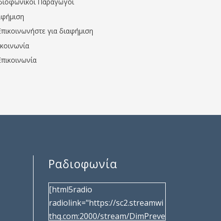
διοφωνικοί Παραγωγοί
αφήμιση
Επικοινωνήστε για διαφήμιση
ικοινωνία
Επικοινωνία
Ραδιοφωνία
[html5radio
radiolink="https://sc2.streamwi
thq.com:2000/stream/DimPreve