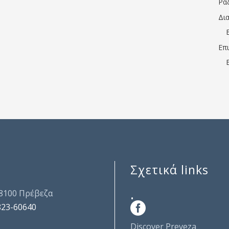
Ρα
Δι
Επ
Σχετικά links
.
48100 Πρέβεζα
823-60640
Discover Preveza