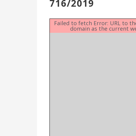
716/2019
Επιτροπή
Δημοτικές
Ενότητες
Failed to fetch Error: URL to t
domain as the current w
Αθλητικές
Υποδομές
Αθλητικές
Εκδηλώσεις