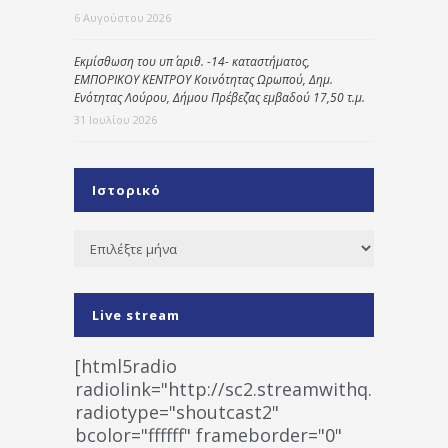
6 Αυγούστου 2026
Εκμίσθωση του υπ΄ αριθ. -14- καταστήματος,
ΕΜΠΟΡΙΚΟΥ ΚΕΝΤΡΟΥ Κοινότητας Ωρωπού, Δημ.
Ενότητας Λούρου, Δήμου Πρέβεζας εμβαδού 17,50 τ.μ.
31 Ιουλίου 2026
Ιστορικό
Ιστορικό
Live stream
[html5radio
radiolink="http://sc2.streamwithq.com:802
radiotype="shoutcast2"
bcolor="ffffff" frameborder="0"