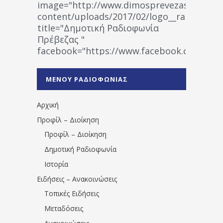
image="http://www.dimosprevezas.gr/wp-
content/uploads/2017/02/logo__radiofonias
title="Δημοτική Ραδιοφωνία
Πρέβεζας "
facebook="https://www.facebook.co
%CE%A1%CE%B1%CE%B4%CE%B9%CE%BF%
%CE%A0%CF%81%CE%AD%CE%B2%CE%B5%
ΜΕΝΟΥ ΡΑΔΙΟΦΩΝΙΑΣ
1531194763766854/" artist="" ]
Αρχική
Προφίλ – Διοίκηση
Προφίλ – Διοίκηση
Δημοτική Ραδιοφωνία
Ιστορία
Ειδήσεις – Ανακοινώσεις
Τοπικές Ειδήσεις
Μεταδόσεις