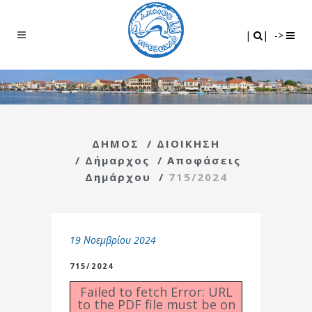
Search
|
|
|
|
->
ΔΗΜΟΣ
/
ΔΙΟΙΚΗΣΗ
/
Δήμαρχος
/
Αποφάσεις
Δημάρχου
/
715/2024
19 Νοεμβρίου 2024
715/2024
Failed to fetch Error: URL
to the PDF file must be on