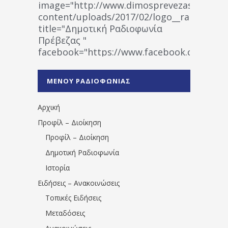
image="http://www.dimosprevezas.gr/wp-
content/uploads/2017/02/logo__radiofonias
title="Δημοτική Ραδιοφωνία
Πρέβεζας "
facebook="https://www.facebook.co
%CE%A1%CE%B1%CE%B4%CE%B9%CE%BF%
%CE%A0%CF%81%CE%AD%CE%B2%CE%B5%
ΜΕΝΟΥ ΡΑΔΙΟΦΩΝΙΑΣ
1531194763766854/" artist="" ]
Αρχική
Προφίλ – Διοίκηση
Προφίλ – Διοίκηση
Δημοτική Ραδιοφωνία
Ιστορία
Ειδήσεις – Ανακοινώσεις
Τοπικές Ειδήσεις
Μεταδόσεις