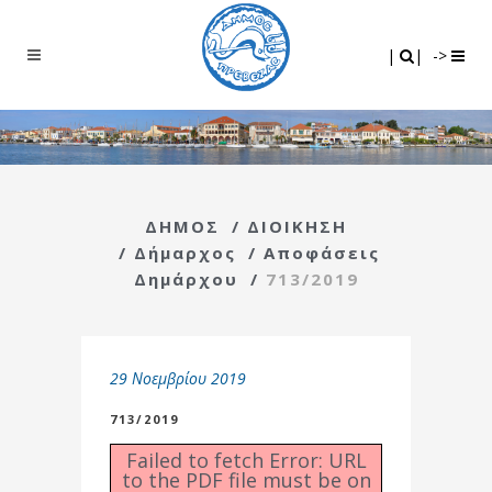
Search
|
|
|
|
->
ΔΗΜΟΣ
/
ΔΙΟΙΚΗΣΗ
/
Δήμαρχος
/
Αποφάσεις
Δημάρχου
/
713/2019
29 Νοεμβρίου 2019
713/2019
Failed to fetch Error: URL
to the PDF file must be on