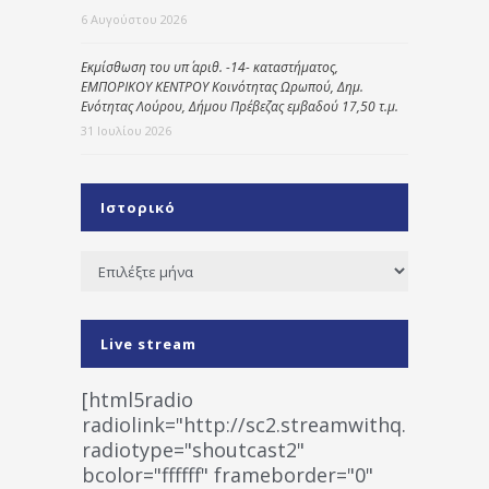
6 Αυγούστου 2026
Εκμίσθωση του υπ΄ αριθ. -14- καταστήματος,
ΕΜΠΟΡΙΚΟΥ ΚΕΝΤΡΟΥ Κοινότητας Ωρωπού, Δημ.
Ενότητας Λούρου, Δήμου Πρέβεζας εμβαδού 17,50 τ.μ.
31 Ιουλίου 2026
Ιστορικό
Ιστορικό
Live stream
[html5radio
radiolink="http://sc2.streamwithq.com:802
radiotype="shoutcast2"
bcolor="ffffff" frameborder="0"