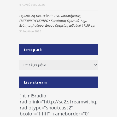
6 Αυγούστου 2026
Εκμίσθωση του υπ΄ αριθ. -14- καταστήματος,
ΕΜΠΟΡΙΚΟΥ ΚΕΝΤΡΟΥ Κοινότητας Ωρωπού, Δημ.
Ενότητας Λούρου, Δήμου Πρέβεζας εμβαδού 17,50 τ.μ.
31 Ιουλίου 2026
Ιστορικό
Ιστορικό
Live stream
[html5radio
radiolink="http://sc2.streamwithq.com:802
radiotype="shoutcast2"
bcolor="ffffff" frameborder="0"