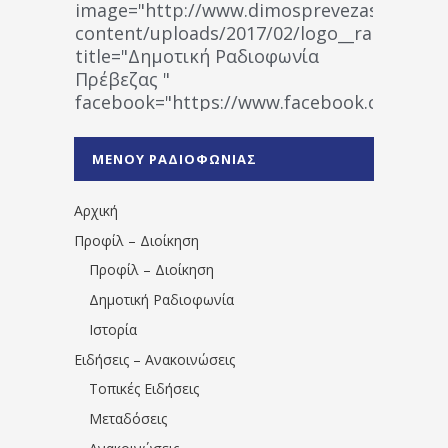
image="http://www.dimosprevezas.gr/wp-
content/uploads/2017/02/logo__radiofonias
title="Δημοτική Ραδιοφωνία
Πρέβεζας "
facebook="https://www.facebook.co
%CE%A1%CE%B1%CE%B4%CE%B9%CE%BF%
%CE%A0%CF%81%CE%AD%CE%B2%CE%B5%
ΜΕΝΟΥ ΡΑΔΙΟΦΩΝΙΑΣ
1531194763766854/" artist="" ]
Αρχική
Προφίλ – Διοίκηση
Προφίλ – Διοίκηση
Δημοτική Ραδιοφωνία
Ιστορία
Ειδήσεις – Ανακοινώσεις
Τοπικές Ειδήσεις
Μεταδόσεις