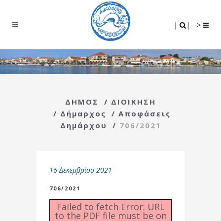
Search
|
|
|
|
->
ΔΗΜΟΣ
/
ΔΙΟΙΚΗΣΗ
/
Δήμαρχος
/
Αποφάσεις
Δημάρχου
/
706/2021
16 Δεκεμβρίου 2021
706/2021
Failed to fetch Error: URL
to the PDF file must be on