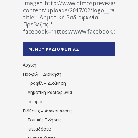
image="http://www.dimosprevezas.gr/wp-
content/uploads/2017/02/logo__radiofonias
title="Δημοτική Ραδιοφωνία
Πρέβεζας "
facebook="https://www.facebook.co
%CE%A1%CE%B1%CE%B4%CE%B9%CE%BF%
%CE%A0%CF%81%CE%AD%CE%B2%CE%B5%
ΜΕΝΟΥ ΡΑΔΙΟΦΩΝΙΑΣ
1531194763766854/" artist="" ]
Αρχική
Προφίλ – Διοίκηση
Προφίλ – Διοίκηση
Δημοτική Ραδιοφωνία
Ιστορία
Ειδήσεις – Ανακοινώσεις
Τοπικές Ειδήσεις
Μεταδόσεις