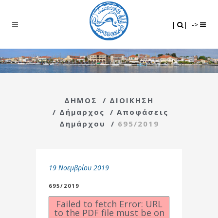
Search
|
|
|
|
->
ΔΗΜΟΣ
/
ΔΙΟΙΚΗΣΗ
/
Δήμαρχος
/
Αποφάσεις
Δημάρχου
/
695/2019
19 Νοεμβρίου 2019
695/2019
Failed to fetch Error: URL
to the PDF file must be on