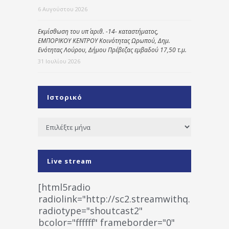
6 Αυγούστου 2026
Εκμίσθωση του υπ΄ αριθ. -14- καταστήματος,
ΕΜΠΟΡΙΚΟΥ ΚΕΝΤΡΟΥ Κοινότητας Ωρωπού, Δημ.
Ενότητας Λούρου, Δήμου Πρέβεζας εμβαδού 17,50 τ.μ.
31 Ιουλίου 2026
Ιστορικό
Ιστορικό
Live stream
[html5radio
radiolink="http://sc2.streamwithq.com:802
radiotype="shoutcast2"
bcolor="ffffff" frameborder="0"