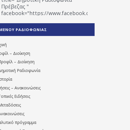
Πρέβεζας "
facebook="https://www.facebook.com/%CE%9
%CE%A1%CE%B1%CE%B4%CE%B9%CE%BF%CF%86
%CE%A0%CF%81%CE%AD%CE%B2%CE%B5%CE%B6%
ΜΕΝΟΥ ΡΑΔΙΟΦΩΝΙΑΣ
1531194763766854/" artist="" ]
χική
οφίλ – Διοίκηση
Προφίλ – Διοίκηση
Δημοτική Ραδιοφωνία
Ιστορία
δήσεις – Ανακοινώσεις
Τοπικές Ειδήσεις
Μεταδόσεις
Ανακοινώσεις
αλυτικό πρόγραμμα