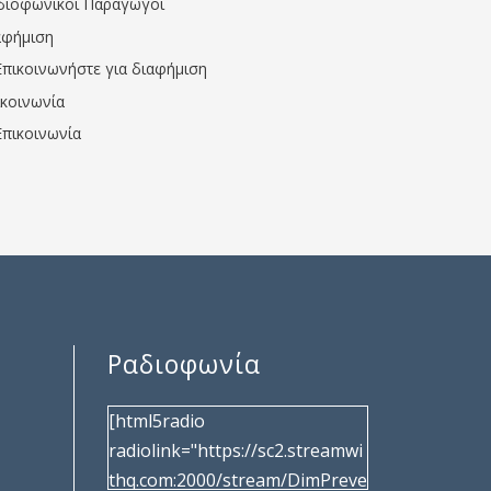
διοφωνικοί Παραγωγοί
αφήμιση
Επικοινωνήστε για διαφήμιση
ικοινωνία
Επικοινωνία
Ραδιοφωνία
[html5radio
radiolink="https://sc2.streamwi
thq.com:2000/stream/DimPreve