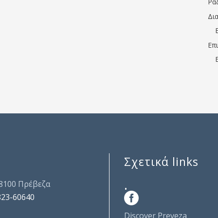
Ρα
Δι
Επ
Σχετικά links
.
48100 Πρέβεζα
823-60640
Discover Preveza