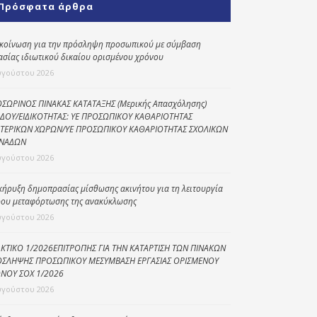
Πρόσφατα άρθρα
Κοινωνικό
παντοπωλείο
κοίνωση για την πρόσληψη προσωπικού με σύμβαση
ασίας ιδιωτικού δικαίου ορισμένου χρόνου
Kοινωνικό
φαρμακείο
υγούστου 2026
Πρόγραμμα
ΣΩΡΙΝΟΣ ΠΙΝΑΚΑΣ ΚΑΤΑΤΑΞΗΣ (Μερικής Απασχόλησης)
“Βοήθεια στο σπίτι”
ΔΟΥ/ΕΙΔΙΚΟΤΗΤΑΣ: ΥΕ ΠΡΟΣΩΠΙΚΟΥ ΚΑΘΑΡΙΟΤΗΤΑΣ
ΤΕΡΙΚΩΝ ΧΩΡΩΝ/ΥΕ ΠΡΟΣΩΠΙΚΟΥ ΚΑΘΑΡΙΟΤΗΤΑΣ ΣΧΟΛΙΚΩΝ
Κέντρο Ημερήσιας
ΝΑΔΩΝ
Φροντίδας
υγούστου 2026
Ηλικιωμένων
(Κ.Η.Φ.Η.) Πρέβεζας
κήρυξη δημοπρασίας μίσθωσης ακινήτου για τη λειτουργία
ου μεταφόρτωσης της ανακύκλωσης
υγούστου 2026
ΚΤΙΚΟ 1/2026ΕΠΙΤΡΟΠΗΣ ΓΙΑ ΤΗΝ ΚΑΤΑΡΤΙΣΗ ΤΩΝ ΠΙΝΑΚΩΝ
ΣΛΗΨΗΣ ΠΡΟΣΩΠΙΚΟΥ ΜΕΣΥΜΒΑΣΗ ΕΡΓΑΣΙΑΣ ΟΡΙΣΜΕΝΟΥ
ΝΟΥ ΣΟΧ 1/2026
υγούστου 2026