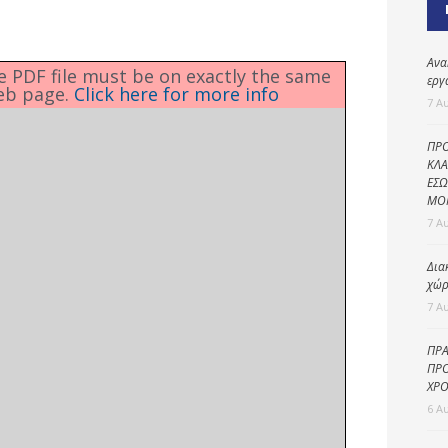
Καθαριότητα και
περιβάλλον
Δημοτική
Ανα
he PDF file must be on exactly the same
αστυνομία
εργ
eb page.
Click here for more info
7 Α
Γραφείο εσόδων
ΠΡΟ
Παιδικοί σταθμοί
ΚΛΑ
ΕΣΩ
Πολιτική
ΜΟ
προστασία
7 Α
Δια
χώρ
7 Α
ΠΡΑ
ΠΡΟ
ΧΡΟ
6 Α