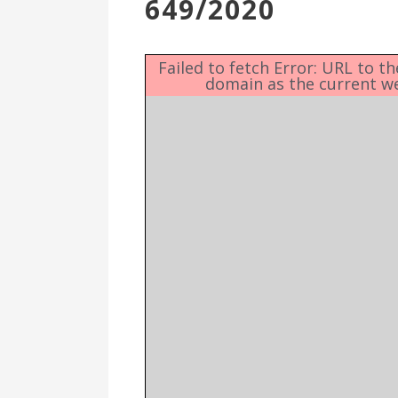
649/2020
Επιτροπή
Δημοτικές
Ενότητες
Failed to fetch Error: URL to t
domain as the current w
Αθλητικές
Υποδομές
Αθλητικές
Εκδηλώσεις