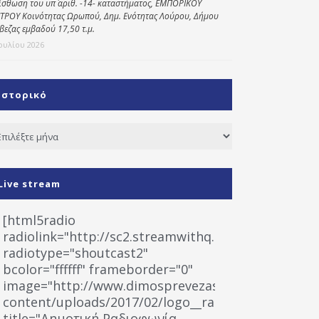
ίσθωση του υπ΄ αριθ. -14- καταστήματος, ΕΜΠΟΡΙΚΟΥ
ΤΡΟΥ Κοινότητας Ωρωπού, Δημ. Ενότητας Λούρου, Δήμου
βεζας εμβαδού 17,50 τ.μ.
Ιουλίου 2026
Ιστορικό
τορικό
Live stream
[html5radio
radiolink="http://sc2.streamwithq.com:8028/stream
radiotype="shoutcast2"
bcolor="ffffff" frameborder="0"
image="http://www.dimosprevezas.gr/wp-
content/uploads/2017/02/logo__radiofonias.jpg"
title="Δημοτική Ραδιοφωνία