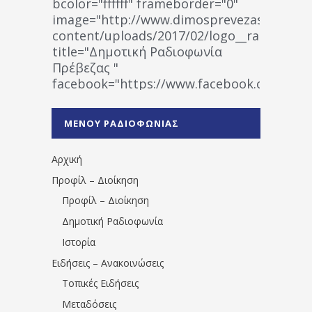
bcolor="ffffff" frameborder="0"
image="http://www.dimosprevezas.gr/wp-
content/uploads/2017/02/logo__radiofonias
title="Δημοτική Ραδιοφωνία
Πρέβεζας "
facebook="https://www.facebook.co
%CE%A1%CE%B1%CE%B4%CE%B9%CE%BF%
%CE%A0%CF%81%CE%AD%CE%B2%CE%B5%
ΜΕΝΟΥ ΡΑΔΙΟΦΩΝΙΑΣ
1531194763766854/" artist="" ]
Αρχική
Προφίλ – Διοίκηση
Προφίλ – Διοίκηση
Δημοτική Ραδιοφωνία
Ιστορία
Ειδήσεις – Ανακοινώσεις
Τοπικές Ειδήσεις
Μεταδόσεις