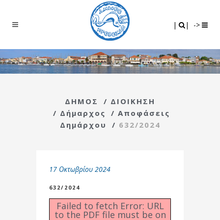
Search
|
|
|
|
->
ΔΗΜΟΣ
/
ΔΙΟΙΚΗΣΗ
/
Δήμαρχος
/
Αποφάσεις
Δημάρχου
/
632/2024
17 Οκτωβρίου 2024
632/2024
Failed to fetch Error: URL
to the PDF file must be on